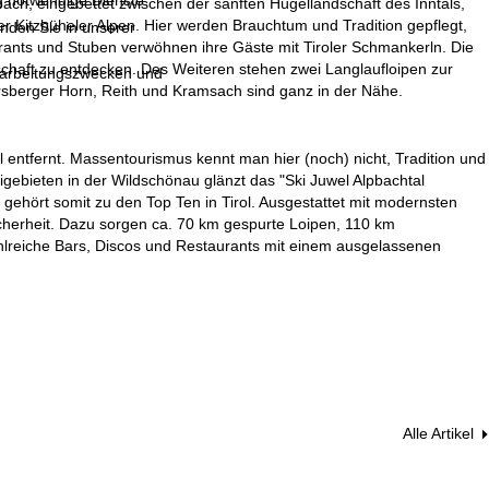
g notwendige Dienste.
bach, eingebettet zwischen der sanften Hügellandschaft des Inntals,
 Kitzbüheler Alpen. Hier werden Brauchtum und Tradition gepflegt,
inden Sie in unserer
ants und Stuben verwöhnen ihre Gäste mit Tiroler Schmankerln. Die
chaft zu entdecken. Des Weiteren stehen zwei Langlaufloipen zur
erarbeitungszwecken und
ersberger Horn, Reith und Kramsach sind ganz in der Nähe.
l entfernt. Massentourismus kennt man hier (noch) nicht, Tradition und
gebieten in der Wildschönau glänzt das "Ski Juwel Alpbachtal
gehört somit zu den Top Ten in Tirol. Ausgestattet mit modernsten
herheit. Dazu sorgen ca. 70 km gespurte Loipen, 110 km
hlreiche Bars, Discos und Restaurants mit einem ausgelassenen
Alle Artikel