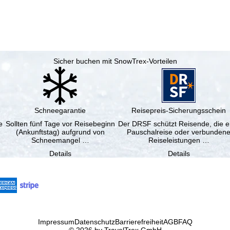
Sicher buchen mit SnowTrex-Vorteilen
Schneegarantie
Reisepreis-Sicherungsschein
e
Sollten fünf Tage vor Reisebeginn
Der DRSF schützt Reisende, die e
(Ankunftstag) aufgrund von
Pauschalreise oder verbunden
Schneemangel …
Reiseleistungen …
Details
Details
Impressum
Datenschutz
Barrierefreiheit
AGB
FAQ
© 2026 by TravelTrex GmbH