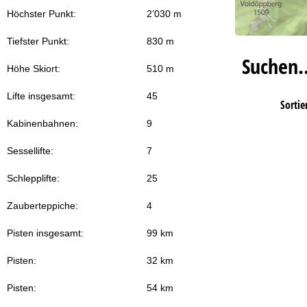
Höchster Punkt:
2’030 m
Tiefster Punkt:
830 m
Suchen
Höhe Skiort:
510 m
Lifte insgesamt:
45
Sortie
Kabinenbahnen:
9
Sessellifte:
7
Schlepplifte:
25
Zauberteppiche:
4
Pisten insgesamt:
99 km
Pisten:
32 km
Pisten:
54 km