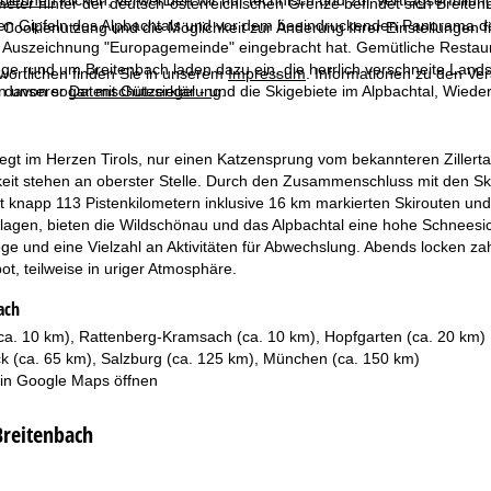
blehnen
klicken, verwenden wir nur technisch und zur Vertragserfüllun
eter hinter der deutsch-österreichischen Grenze befindet sich Breiten
en Gipfeln des Alpbachtals und vor dem beeindruckenden Panorama der
 Cookienutzung und die Möglichkeit zur Änderung Ihrer Einstellungen f
 Auszeichnung "Europagemeinde" eingebracht hat. Gemütliche Restaur
e rund um Breitenbach laden dazu ein, die herrlich verschneite Lands
wortlichen finden Sie in unserem
Impressum
. Informationen zu den V
in unserer
Datenschutzerklärung
.
 davon sogar mit Gütesiegel - und die Skigebiete im Alpbachtal, Wied
iegt im Herzen Tirols, nur einen Katzensprung vom bekannteren Zillerta
eit stehen an oberster Stelle. Durch den Zusammenschluss mit den Ski
 knapp 113 Pistenkilometern inklusive 16 km markierten Skirouten und 
agen, bieten die Wildschönau und das Alpbachtal eine hohe Schneesic
e und eine Vielzahl an Aktivitäten für Abwechslung. Abends locken za
t, teilweise in uriger Atmosphäre.
ach
ca. 10 km), Rattenberg-Kramsach (ca. 10 km), Hopfgarten (ca. 20 km)
ck (ca. 65 km), Salzburg (ca. 125 km), München (ca. 150 km)
 in
Google Maps
öffnen
Breitenbach