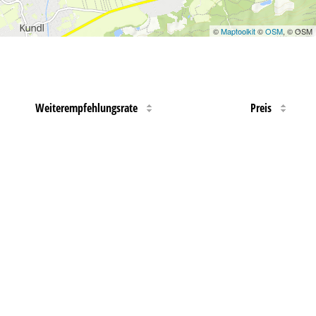
©
Maptoolkit
©
OSM
, © OSM
Weiterempfehlungsrate
Preis