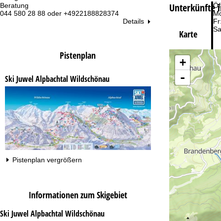
Unterkünfte i
Beratung
Öf
044 580 28 88 oder +4922188828374
Mo
Details
Fr
Sa
Karte
Pistenplan
+
-
Ski Juwel Alpbachtal Wildschönau
Zu
Pistenplan vergrößern
Informationen zum Skigebiet
Ski Juwel Alpbachtal Wildschönau