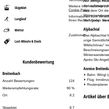
Technologien. Wenn Sie
A
Nur wenige Kilom
den aufsteigend
Weitere Informationen zur
Skigebiet
t
Cookie-Policy
.
was dem Ort die
Winterwanderweg
Informationen zum Verant
Langlauf
s
Ihren Rechten finden Sie 
Verfügung - eine
Alpbachtal
e
Wetter
Zustimmen
Das Alpbachtal l
i
urige Gemütlichk
Last-Minute & Deals
Wildschönau" mit
t
Beschneiungsanl
Winterwanderweg
e
Après-Ski-Angebo
Kundenbewertung
Anreise Breitenb
Breitenbach
Bahn: Wörgl (
Flug: Innsbru
Anzahl Bewertungen:
124
Routenplaner
Weiterempfehlungsrate:
90 %
Artikel über 
Ort
8.2
Skigebiet
8.7