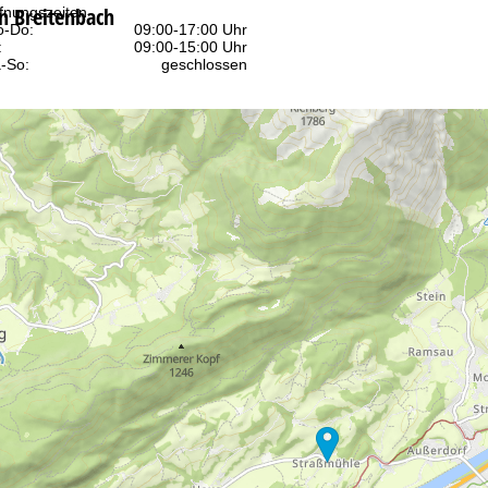
n Breitenbach
fnungszeiten
-Do:
09:00-17:00 Uhr
:
09:00-15:00 Uhr
-So:
geschlossen
Beratung
r Kontaktseite