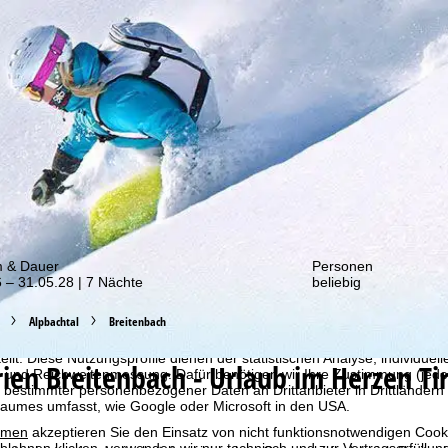
von unseren Rabatt-Aktionen!
m & Dauer
Personen
 – 31.05.28 | 7 Nächte
beliebig
Alpbachtal
Breitenbach
bot erheben wir mit Hilfe von Cookies Nutzungsinformationen, die wir
 teilen. Auf Basis Ihrer Aktivitäten werden dabei Nutzungsprofile anh
llt. Diese Nutzungsprofile dienen der statistischen Analyse, individue
rien
Breitenbach - Urlaub im Herzen Tir
g und Reichweitenmessung. Dafür benötigen wir Ihre Zustimmung (jederz
 bestimmter personenbezogener Daten an Drittanbieter in Drittländern
raumes umfasst, wie Google oder Microsoft in den USA.
mmen
akzeptieren Sie den Einsatz von nicht funktionsnotwendigen Cook