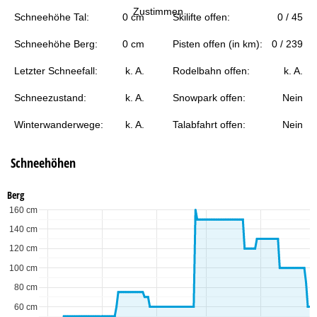
t
Zustimmen
Schneehöhe Tal:
0 cm
Skilifte offen:
0 / 45
e
Schneehöhe Berg:
0 cm
Pisten offen (in km):
0 / 239
Letzter Schneefall:
k. A.
Rodelbahn offen:
k. A.
Schneezustand:
k. A.
Snowpark offen:
Nein
Winterwanderwege:
k. A.
Talabfahrt offen:
Nein
Schneehöhen
Berg
160 cm
140 cm
120 cm
100 cm
80 cm
60 cm