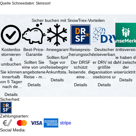
Quelle Schneedaten: Skiresort
Sicher buchen mit SnowTrex-Vorteilen
Kostenlos
Best-Price-
Schneegarantie
Reisepreis-
Deutscher
Reiserücktrittsvers
stornieren
Garantie
Sicherungsschein
Reiseverband
Sollten fünf
Sie haben d
&
Sollten Sie
Tage vor
Der DRSF
Der DRV ist die
Wahl zwisch
umbuchen
eine von uns
Reisebeginn
schützt
größte
der
Sie können
angebotene
(Ankunftstag)
Reisende, die
Organisation von
Reiserücktrit
innerhalb
Reise - mit
aufgrund von
eine
Reisebüros und
Versicheru
Details
Details
von 5 Tagen
gleicher
Schneemangel
Pauschalreise
Reiseveranstaltern
(inklusive 
Details
Details
Details
nach der
Leistung und
…
oder
in …
Buchung
Verfügbarkeit
verbundene
Details
kostenfrei
…
Reiseleistungen
Sicherheit
:
zurücktreten,
…
…
Zahlungsarten
:
Social Media
: