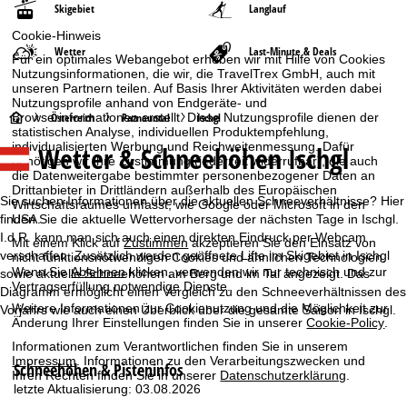
Skigebiet
Langlauf
Cookie-Hinweis
Wetter
Last-Minute & Deals
Für ein optimales Webangebot erheben wir mit Hilfe von Cookies
Nutzungsinformationen, die wir, die TravelTrex GmbH, auch mit
unseren Partnern teilen. Auf Basis Ihrer Aktivitäten werden dabei
Nutzungsprofile anhand von Endgeräte- und
S
Browserinformationen erstellt. Diese Nutzungsprofile dienen der
Österreich
Paznauntal
Ischgl
statistischen Analyse, individuellen Produktempfehlung,
individualisierten Werbung und Reichweitenmessung. Dafür
Wetter & Schneehöhen Ischgl
t
benötigen wir Ihre Zustimmung (jederzeit widerrufbar), die auch
die Datenweitergabe bestimmter personenbezogener Daten an
Drittanbieter in Drittländern außerhalb des Europäischen
a
Sie suchen Informationen über die aktuellen Schneeverhältnisse? Hier
Wirtschaftsraumes umfasst, wie Google oder Microsoft in den
finden Sie die aktuelle Wettervorhersage der nächsten Tage in Ischgl.
USA.
r
I.d.R. kann man sich auch einen direkten Eindruck per Webcam
Mit einem Klick auf
Zustimmen
akzeptieren Sie den Einsatz von
verschaffen. Zusätzlich werden geöffnete Lifte im Skigebiet in Ischgl
nicht funktionsnotwendigen Cookies und ähnlichen Technologien.
t
Wenn Sie
Ablehnen
klicken, verwenden wir nur technisch und zur
sowie aktuelle Schneehöhen am Berg und im Tal angezeigt. Das
Vertragserfüllung notwendige Dienste.
Diagramm ermöglicht einen Vergleich zu den Schneeverhältnissen des
s
Weitere Informationen zur Cookienutzung und die Möglichkeit zur
Vorjahrs wie auch einen Überblick über die gesamte Saison in Ischgl.
Änderung Ihrer Einstellungen finden Sie in unserer
Cookie-Policy
.
e
Informationen zum Verantwortlichen finden Sie in unserem
Impressum
. Informationen zu den Verarbeitungszwecken und
Schneehöhen & Pisteninfos
Ihren Rechten finden Sie in unserer
Datenschutzerklärung
.
i
letzte Aktualisierung: 03.08.2026