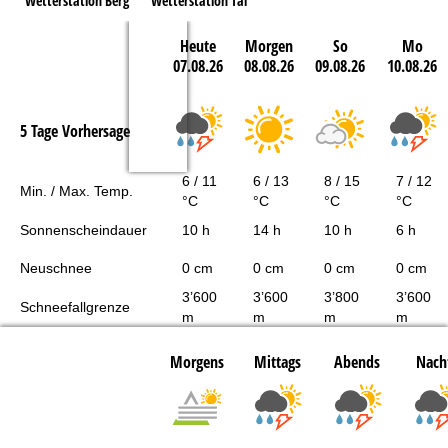
Wetterstation Berg
Wetterstation Tal
Heute
Morgen
So
Mo
07.08.26
08.08.26
09.08.26
10.08.26
5 Tage Vorhersage
6 / 11
6 / 13
8 / 15
7 / 12
Min. / Max. Temp.
°C
°C
°C
°C
Sonnenscheindauer
10 h
14 h
10 h
6 h
Neuschnee
0 cm
0 cm
0 cm
0 cm
3’600
3’600
3’800
3’600
Schneefallgrenze
m
m
m
m
Morgens
Mittags
Abends
Nach