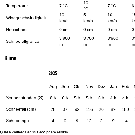
10
Temperatur
7 °C
7 °C
6
°C
10
5
10
1
Windgeschwindigkeit
km/h
km/h
km/h
k
Neuschnee
0 cm
0 cm
0 cm
0
3’800
3’700
3’600
3
Schneefallgrenze
m
m
m
Klima
2025
Aug
Sep
Okt
Nov
Dez
Jan
Feb
Sonnenstunden (Ø)
8 h
6 h
5 h
5 h
6 h
4 h
4 h
Schneefall (cm)
28
37
92
116
20
89
180
Schneetage
4
6
9
12
2
9
14
Quelle Wetterdaten: © GeoSphere Austria