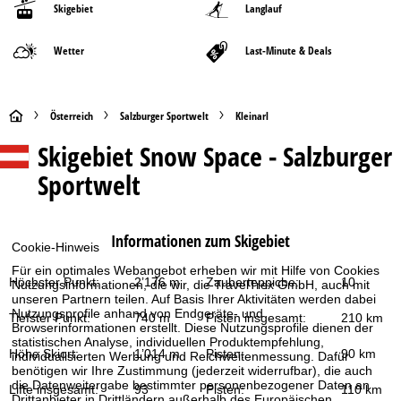
Skigebiet
Langlauf
Wetter
Last-Minute & Deals
S
Österreich
Salzburger Sportwelt
Kleinarl
Skigebiet
Snow Space - Salzburger
t
Sportwelt
a
r
Informationen zum Skigebiet
Cookie-Hinweis
t
Für ein optimales Webangebot erheben wir mit Hilfe von Cookies
Höchster Punkt:
2’176 m
Zauberteppiche:
10
Nutzungsinformationen, die wir, die TravelTrex GmbH, auch mit
s
unseren Partnern teilen. Auf Basis Ihrer Aktivitäten werden dabei
Nutzungsprofile anhand von Endgeräte- und
Tiefster Punkt:
740 m
Pisten insgesamt:
210 km
Browserinformationen erstellt. Diese Nutzungsprofile dienen der
e
statistischen Analyse, individuellen Produktempfehlung,
Höhe Skiort:
1’014 m
Pisten:
90 km
individualisierten Werbung und Reichweitenmessung. Dafür
benötigen wir Ihre Zustimmung (jederzeit widerrufbar), die auch
i
die Datenweitergabe bestimmter personenbezogener Daten an
Lifte insgesamt:
93
Pisten:
110 km
Drittanbieter in Drittländern außerhalb des Europäischen