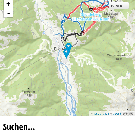
+
KARTE
-
©
Maptoolkit
©
OSM
, © OSM
Suchen…