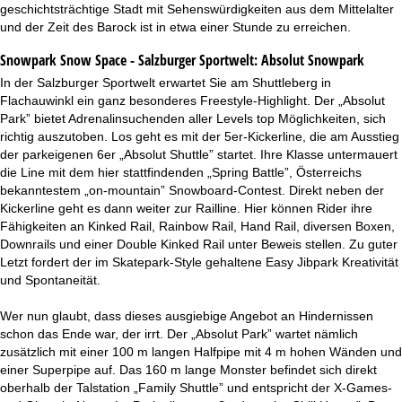
geschichtsträchtige Stadt mit Sehenswürdigkeiten aus dem Mittelalter
und der Zeit des Barock ist in etwa einer Stunde zu erreichen.
Snowpark Snow Space - Salzburger Sportwelt:
Absolut Snowpark
In der Salzburger Sportwelt erwartet Sie am Shuttleberg in
Flachauwinkl ein ganz besonderes Freestyle-Highlight. Der „Absolut
Park” bietet Adrenalinsuchenden aller Levels top Möglichkeiten, sich
richtig auszutoben. Los geht es mit der 5er-Kickerline, die am Ausstieg
der parkeigenen 6er „Absolut Shuttle” startet. Ihre Klasse untermauert
die Line mit dem hier stattfindenden „Spring Battle”, Österreichs
bekanntestem „on-mountain” Snowboard-Contest. Direkt neben der
Kickerline geht es dann weiter zur Railline. Hier können Rider ihre
Fähigkeiten an Kinked Rail, Rainbow Rail, Hand Rail, diversen Boxen,
Downrails und einer Double Kinked Rail unter Beweis stellen. Zu guter
Letzt fordert der im Skatepark-Style gehaltene Easy Jibpark Kreativität
und Spontaneität.
Wer nun glaubt, dass dieses ausgiebige Angebot an Hindernissen
schon das Ende war, der irrt. Der „Absolut Park” wartet nämlich
zusätzlich mit einer 100 m langen Halfpipe mit 4 m hohen Wänden und
einer Superpipe auf. Das 160 m lange Monster befindet sich direkt
oberhalb der Talstation „Family Shuttle” und entspricht der X-Games-