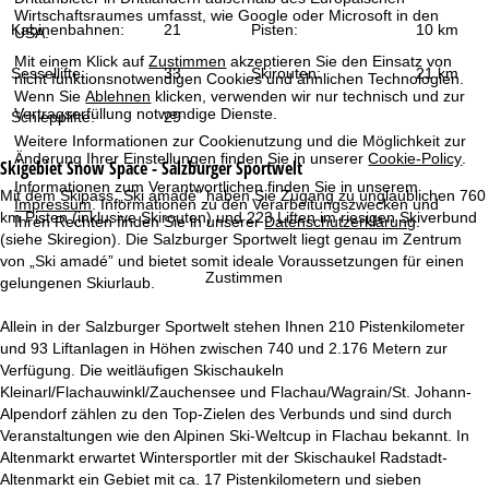
t
Wirtschaftsraumes umfasst, wie Google oder Microsoft in den
Kabinenbahnen:
21
Pisten:
10 km
USA.
e
Mit einem Klick auf
Zustimmen
akzeptieren Sie den Einsatz von
Sessellifte:
33
Skirouten:
21 km
nicht funktionsnotwendigen Cookies und ähnlichen Technologien.
Wenn Sie
Ablehnen
klicken, verwenden wir nur technisch und zur
Vertragserfüllung notwendige Dienste.
Schlepplifte:
29
Weitere Informationen zur Cookienutzung und die Möglichkeit zur
Änderung Ihrer Einstellungen finden Sie in unserer
Cookie-Policy
.
Skigebiet
Snow Space - Salzburger Sportwelt
Informationen zum Verantwortlichen finden Sie in unserem
Mit dem Skipass „Ski amadé” haben Sie Zugang zu unglaublichen 760
Impressum
. Informationen zu den Verarbeitungszwecken und
km Pisten (inklusive Skirouten) und 223 Liften im riesigen Skiverbund
Ihren Rechten finden Sie in unserer
Datenschutzerklärung
.
(siehe Skiregion). Die Salzburger Sportwelt liegt genau im Zentrum
von „Ski amadé” und bietet somit ideale Voraussetzungen für einen
Zustimmen
gelungenen Skiurlaub.
Allein in der Salzburger Sportwelt stehen Ihnen 210 Pistenkilometer
und 93 Liftanlagen in Höhen zwischen 740 und 2.176 Metern zur
Verfügung. Die weitläufigen Skischaukeln
Kleinarl/Flachauwinkl/Zauchensee und Flachau/Wagrain/St. Johann-
Alpendorf zählen zu den Top-Zielen des Verbunds und sind durch
Veranstaltungen wie den Alpinen Ski-Weltcup in Flachau bekannt. In
Altenmarkt erwartet Wintersportler mit der Skischaukel Radstadt-
Altenmarkt ein Gebiet mit ca. 17 Pistenkilometern und sieben