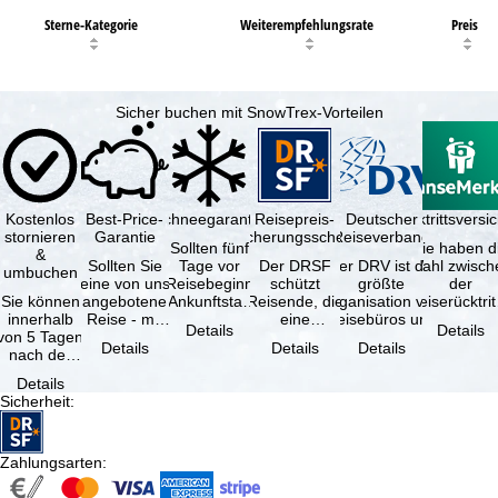
Sterne-Kategorie
Weiterempfehlungsrate
Preis
Sicher buchen mit SnowTrex-Vorteilen
Kostenlos
Best-Price-
Schneegarantie
Reisepreis-
Deutscher
Reiserücktrittsvers
stornieren
Garantie
Sicherungsschein
Reiseverband
Sollten fünf
Sie haben d
&
Sollten Sie
Tage vor
Der DRSF
Der DRV ist die
Wahl zwisch
umbuchen
eine von uns
Reisebeginn
schützt
größte
der
Sie können
angebotene
(Ankunftstag)
Reisende, die
Organisation von
Reiserücktrit
innerhalb
Reise - mit
aufgrund von
eine
Reisebüros und
Versicheru
Details
Details
von 5 Tagen
gleicher
Schneemangel
Pauschalreise
Reiseveranstaltern
(inklusive 
Details
Details
Details
nach der
Leistung und
…
oder
in …
Buchung
Verfügbarkeit
verbundene
Details
kostenfrei
…
Reiseleistungen
Sicherheit
:
zurücktreten,
…
…
Zahlungsarten
: