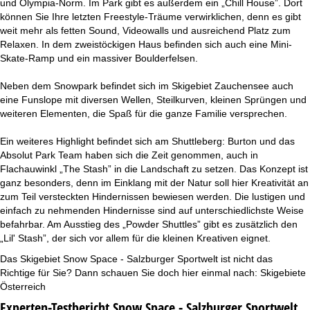
und Olympia-Norm. Im Park gibt es außerdem ein „Chill House”. Dort
können Sie Ihre letzten Freestyle-Träume verwirklichen, denn es gibt
weit mehr als fetten Sound, Videowalls und ausreichend Platz zum
Relaxen. In dem zweistöckigen Haus befinden sich auch eine Mini-
Skate-Ramp und ein massiver Boulderfelsen.
Neben dem Snowpark befindet sich im Skigebiet Zauchensee auch
eine Funslope mit diversen Wellen, Steilkurven, kleinen Sprüngen und
weiteren Elementen, die Spaß für die ganze Familie versprechen.
Ein weiteres Highlight befindet sich am Shuttleberg: Burton und das
Absolut Park Team haben sich die Zeit genommen, auch in
Flachauwinkl „The Stash” in die Landschaft zu setzen. Das Konzept ist
ganz besonders, denn im Einklang mit der Natur soll hier Kreativität an
zum Teil versteckten Hindernissen bewiesen werden. Die lustigen und
einfach zu nehmenden Hindernisse sind auf unterschiedlichste Weise
befahrbar. Am Ausstieg des „Powder Shuttles” gibt es zusätzlich den
„Lil' Stash”, der sich vor allem für die kleinen Kreativen eignet.
Das Skigebiet Snow Space - Salzburger Sportwelt ist nicht das
Richtige für Sie? Dann schauen Sie doch hier einmal nach:
Skigebiete
Österreich
Experten-Testbericht Snow Space - Salzburger Sportwelt