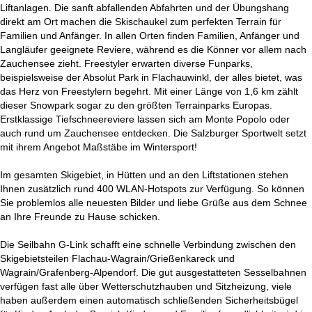
Liftanlagen. Die sanft abfallenden Abfahrten und der Übungshang
direkt am Ort machen die Skischaukel zum perfekten Terrain für
Familien und Anfänger. In allen Orten finden Familien, Anfänger und
Langläufer geeignete Reviere, während es die Könner vor allem nach
Zauchensee zieht. Freestyler erwarten diverse Funparks,
beispielsweise der Absolut Park in Flachauwinkl, der alles bietet, was
das Herz von Freestylern begehrt. Mit einer Länge von 1,6 km zählt
dieser Snowpark sogar zu den größten Terrainparks Europas.
Erstklassige Tiefschneereviere lassen sich am Monte Popolo oder
auch rund um Zauchensee entdecken. Die Salzburger Sportwelt setzt
mit ihrem Angebot Maßstäbe im Wintersport!
Im gesamten Skigebiet, in Hütten und an den Liftstationen stehen
Ihnen zusätzlich rund 400 WLAN-Hotspots zur Verfügung. So können
Sie problemlos alle neuesten Bilder und liebe Grüße aus dem Schnee
an Ihre Freunde zu Hause schicken.
Die Seilbahn G-Link schafft eine schnelle Verbindung zwischen den
Skigebietsteilen Flachau-Wagrain/Grießenkareck und
Wagrain/Grafenberg-Alpendorf. Die gut ausgestatteten Sesselbahnen
verfügen fast alle über Wetterschutzhauben und Sitzheizung, viele
haben außerdem einen automatisch schließenden Sicherheitsbügel