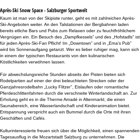
Après-Ski Snow Space - Salzburger Sportwelt
Kaum ist man von der Skipiste runter, geht es mit zahlreichen Après-
Ski-Angeboten weiter. An den Talstationen der Bergbahnen laden
bereits etliche Bars und Pubs zum Relaxen oder zu feuchtfröhlichem
Vergnügen ein. Ein Besuch des „Dampfkessels” und des „Hofstadls” ist
für jeden Après-Ski-Fan Pflicht! Im „Downtown” und in „Ema's Pub”
wird bis Sonnenaufgang getanzt. Wer es lieber ruhiger mag, kann sich
in einem der typischen Restaurants von den kulinarischen
Köstlichkeiten verwöhnen lassen.
Für abwechslungsreiche Stunden abseits der Pisten bieten sich
Rodelpartien auf einer der drei beleuchteten Strecken oder der
Ganzjahresrodelbahn „Lucky Flitzer”, Eislaufen oder romantische
Pferdeschlittenfahrten durch die verschneite Winterlandschaft an. Zur
Erholung geht es in die Therme Amadé in Altenmarkt, die einen
Saunabereich, eine Wasserlandschaft und Kinderanimation bietet.
Entspannung verspricht auch ein Bummel durch die Orte mit ihren
Geschäften und Cafés.
Kulturinteressierte freuen sich über die Möglichkeit, einen spannenden
Tagesausflug in die Mozartstadt Salzburg zu unternehmen. Die