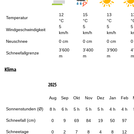
12
15
13
1
Temperatur
°C
°C
°C
°
5
5
5
5
Windgeschwindigkeit
km/h
km/h
km/h
k
Neuschnee
0 cm
0 cm
0 cm
0
3’600
3’400
3’900
4
Schneefallgrenze
m
m
m
Klima
2025
Aug
Sep
Okt
Nov
Dez
Jan
Feb
Sonnenstunden (Ø)
8 h
6 h
5 h
5 h
5 h
4 h
4 h
Schneefall (cm)
0
9
69
84
19
50
97
Schneetage
0
2
7
8
4
8
12