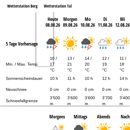
Wetterstation Berg
Wetterstation Tal
Heute
Morgen
Mo
Di
Mi
08.08.26
09.08.26
10.08.26
11.08.26
12.08.26
5 Tage Vorhersage
10 /
13 /
14 /
12 /
11 /
Min. / Max. Temp.
17
21
20
19
18
°C
°C
°C
°C
°C
Sonnenscheindauer
10 h
11 h
10 h
12 h
14 h
Neuschnee
0 cm
0 cm
0 cm
0 cm
0 cm
3’500
3’600
3’600
3’700
3’400
Schneefallgrenze
m
m
m
m
m
Morgens
Mittags
Abends
Nach