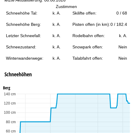
t
Zustimmen
Schneehöhe Tal:
k. A.
Skilifte offen:
0 / 68
e
Schneehöhe Berg:
k. A.
Pisten offen (in km):
0 / 182.4
Letzter Schneefall:
k. A.
Rodelbahn offen:
k. A.
Schneezustand:
k. A.
Snowpark offen:
Nein
Winterwanderwege:
k. A.
Talabfahrt offen:
Nein
Schneehöhen
Berg
140 cm
120 cm
100 cm
80 cm
60 cm