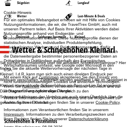
Skigebiet
Langlauf
Cookie-Hinweis
Wetter
Last-Minute & Deals
Für ein optimales Webangebot erheben wir mit Hilfe von Cookies
Nutzungsinformationen, die wir, die TravelTrex GmbH, auch mit
unseren Partnern teilen. Auf Basis Ihrer Aktivitäten werden dabei
Nutzungsprofile anhand von Endgeräte- und
S
Österreich
Salzburger Sportwelt
Kleinarl
Browserinformationen erstellt. Diese Nutzungsprofile dienen der
statistischen Analyse, individuellen Produktempfehlung,
Wetter & Schneehöhen Kleinarl
individualisierten Werbung und Reichweitenmessung. Dafür
t
benötigen wir Ihre Zustimmung (jederzeit widerrufbar), die auch
die Datenweitergabe bestimmter personenbezogener Daten an
a
Drittanbieter in Drittländern außerhalb des Europäischen
Sie suchen Informationen über die aktuellen Schneeverhältnisse? Hier
Wirtschaftsraumes umfasst, wie Google oder Microsoft in den
finden Sie die aktuelle Wettervorhersage der nächsten Tage in
USA.
r
Kleinarl. I.d.R. kann man sich auch einen direkten Eindruck per
Mit einem Klick auf
Zustimmen
akzeptieren Sie den Einsatz von
Webcam verschaffen. Zusätzlich werden geöffnete Lifte im Skigebiet in
nicht funktionsnotwendigen Cookies und ähnlichen Technologien.
t
Kleinarl sowie aktuelle Schneehöhen am Berg und im Tal angezeigt.
Wenn Sie
Ablehnen
klicken, verwenden wir nur technisch und zur
Vertragserfüllung notwendige Dienste.
Das Diagramm ermöglicht einen Vergleich zu den
s
Schneeverhältnissen des Vorjahrs wie auch einen Überblick über die
Weitere Informationen zur Cookienutzung und die Möglichkeit zur
Änderung Ihrer Einstellungen finden Sie in unserer
Cookie-Policy
.
gesamte Saison in Kleinarl.
e
Informationen zum Verantwortlichen finden Sie in unserem
Impressum
. Informationen zu den Verarbeitungszwecken und
i
Ihren Rechten finden Sie in unserer
Datenschutzerklärung
.
Schneehöhen & Pisteninfos
letzte Aktualisierung: 08.08.2026