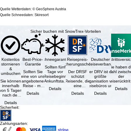
Quelle Wetterdaten: © GeoSphere Austria
Quelle Schneedaten: Skiresort
Sicher buchen mit SnowTrex-Vorteilen
Kostenlos
Best-Price-
Schneegarantie
Reisepreis-
Deutscher
Reiserücktrittsvers
stornieren
Garantie
Sicherungsschein
Reiseverband
Sollten fünf
Sie haben d
&
Sollten Sie
Tage vor
Der DRSF
Der DRV ist die
Wahl zwisch
umbuchen
eine von uns
Reisebeginn
schützt
größte
der
Sie können
angebotene
(Ankunftstag)
Reisende, die
Organisation von
Reiserücktrit
innerhalb
Reise - mit
aufgrund von
eine
Reisebüros und
Versicheru
Details
Details
von 5 Tagen
gleicher
Schneemangel
Pauschalreise
Reiseveranstaltern
(inklusive 
Details
Details
Details
nach der
Leistung und
…
oder
in …
Buchung
Verfügbarkeit
verbundene
Details
kostenfrei
…
Reiseleistungen
Sicherheit
:
zurücktreten,
…
…
Zahlungsarten
: