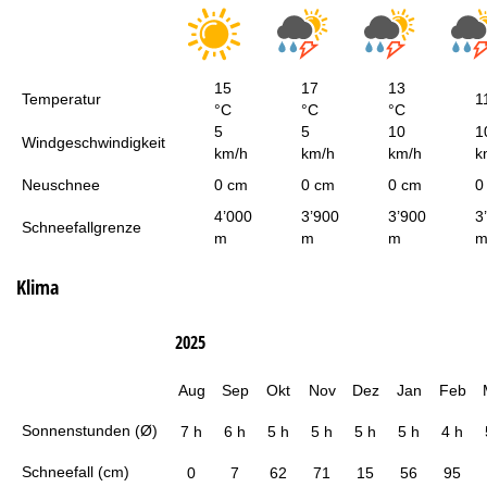
15
17
13
Temperatur
1
°C
°C
°C
5
5
10
1
Windgeschwindigkeit
km/h
km/h
km/h
k
Neuschnee
0 cm
0 cm
0 cm
0
4’000
3’900
3’900
3
Schneefallgrenze
m
m
m
Klima
2025
Aug
Sep
Okt
Nov
Dez
Jan
Feb
Sonnenstunden (Ø)
7 h
6 h
5 h
5 h
5 h
5 h
4 h
Schneefall (cm)
0
7
62
71
15
56
95