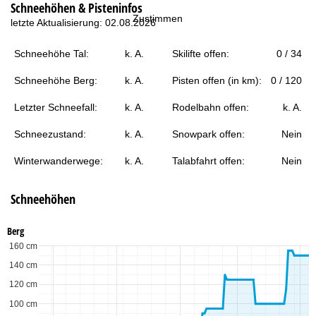
Schneehöhen & Pisteninfos
t
Zustimmen
letzte Aktualisierung: 02.08.2026
e
Schneehöhe Tal:
k. A.
Skilifte offen:
0 / 34
Schneehöhe Berg:
k. A.
Pisten offen (in km):
0 / 120
Letzter Schneefall:
k. A.
Rodelbahn offen:
k. A.
Schneezustand:
k. A.
Snowpark offen:
Nein
Winterwanderwege:
k. A.
Talabfahrt offen:
Nein
Schneehöhen
Berg
160 cm
140 cm
120 cm
100 cm