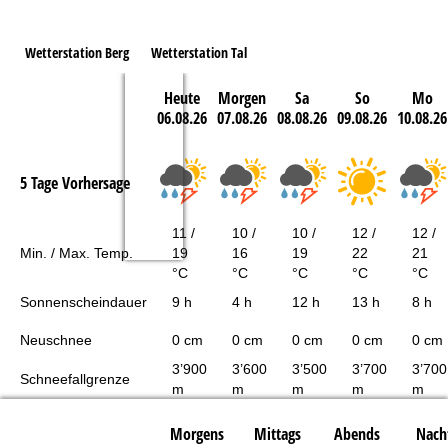
Wetterstation Berg
Wetterstation Tal
Heute
Morgen
Sa
So
Mo
06.08.26
07.08.26
08.08.26
09.08.26
10.08.26
5 Tage Vorhersage
11 /
10 /
10 /
12 /
12 /
Min. / Max. Temp.
19
16
19
22
21
°C
°C
°C
°C
°C
Sonnenscheindauer
9 h
4 h
12 h
13 h
8 h
Neuschnee
0 cm
0 cm
0 cm
0 cm
0 cm
3’900
3’600
3’500
3’700
3’700
Schneefallgrenze
m
m
m
m
m
Morgens
Mittags
Abends
Nach