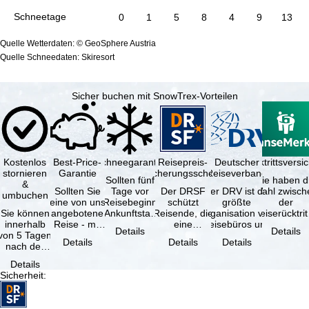
Schneetage
0
1
5
8
4
9
13
Quelle Wetterdaten: © GeoSphere Austria
Quelle Schneedaten: Skiresort
Sicher buchen mit SnowTrex-Vorteilen
Kostenlos
Best-Price-
Schneegarantie
Reisepreis-
Deutscher
Reiserücktrittsvers
stornieren
Garantie
Sicherungsschein
Reiseverband
Sollten fünf
Sie haben d
&
Sollten Sie
Tage vor
Der DRSF
Der DRV ist die
Wahl zwisch
umbuchen
eine von uns
Reisebeginn
schützt
größte
der
Sie können
angebotene
(Ankunftstag)
Reisende, die
Organisation von
Reiserücktrit
innerhalb
Reise - mit
aufgrund von
eine
Reisebüros und
Versicheru
Details
Details
von 5 Tagen
gleicher
Schneemangel
Pauschalreise
Reiseveranstaltern
(inklusive 
Details
Details
Details
nach der
Leistung und
…
oder
in …
Buchung
Verfügbarkeit
verbundene
Details
kostenfrei
…
Reiseleistungen
Sicherheit
:
zurücktreten,
…
…