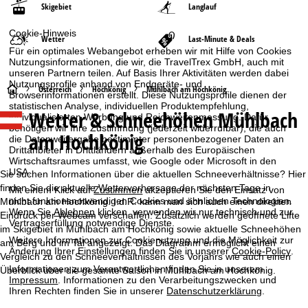
Skigebiet
Langlauf
Cookie-Hinweis
Wetter
Last-Minute & Deals
Für ein optimales Webangebot erheben wir mit Hilfe von Cookies
Nutzungsinformationen, die wir, die TravelTrex GmbH, auch mit
unseren Partnern teilen. Auf Basis Ihrer Aktivitäten werden dabei
Nutzungsprofile anhand von Endgeräte- und
S
Österreich
Hochkönig
Mühlbach am Hochkönig
Browserinformationen erstellt. Diese Nutzungsprofile dienen der
statistischen Analyse, individuellen Produktempfehlung,
Wetter & Schneehöhen Mühlbach
t
individualisierten Werbung und Reichweitenmessung. Dafür
benötigen wir Ihre Zustimmung (jederzeit widerrufbar), die auch
am Hochkönig
die Datenweitergabe bestimmter personenbezogener Daten an
a
Drittanbieter in Drittländern außerhalb des Europäischen
Wirtschaftsraumes umfasst, wie Google oder Microsoft in den
USA.
r
Sie suchen Informationen über die aktuellen Schneeverhältnisse? Hier
finden Sie die aktuelle Wettervorhersage der nächsten Tage in
Mit einem Klick auf
Zustimmen
akzeptieren Sie den Einsatz von
t
nicht funktionsnotwendigen Cookies und ähnlichen Technologien.
Mühlbach am Hochkönig. I.d.R. kann man sich auch einen direkten
Wenn Sie
Ablehnen
klicken, verwenden wir nur technisch und zur
Eindruck per Webcam verschaffen. Zusätzlich werden geöffnete Lifte
Vertragserfüllung notwendige Dienste.
im Skigebiet in Mühlbach am Hochkönig sowie aktuelle Schneehöhen
s
Weitere Informationen zur Cookienutzung und die Möglichkeit zur
am Berg und im Tal angezeigt. Das Diagramm ermöglicht einen
Änderung Ihrer Einstellungen finden Sie in unserer
Cookie-Policy
.
Vergleich zu den Schneeverhältnissen des Vorjahrs wie auch einen
e
Informationen zum Verantwortlichen finden Sie in unserem
Überblick über die gesamte Saison in Mühlbach am Hochkönig.
Impressum
. Informationen zu den Verarbeitungszwecken und
i
Ihren Rechten finden Sie in unserer
Datenschutzerklärung
.