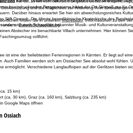
blehnen
klicken, verwenden wir nur technisch und zur Vertragserfüllun
ns und nur ca. 15 km vom beliebten Skigebiet Gerlitzen entfernt, lie
em beeindruckenden Bergpanorama bietet der Ort Skispaß pur für Gro
 Cookienutzung und die Möglichkeit zur Änderung Ihrer Einstellungen f
uern. Darüber hinaus erwartet Sie hier ein abwechslungsreiches Kultu
as Stift Ossiach. Die älteste benediktinische Klosterkirche des Bundes
wortlichen finden Sie in unserem
Impressum
. Informationen zu den V
sondern ist auch Schauplatz bekannter Musik- und Kulturveranstaltun
in unserer
Datenschutzerklärung
.
 einen Abstecher ins benachbarte Villach unternehmen: Hier können Si
Faschingsumzug vollführt.
e ist eine der beliebtesten Ferienregionen in Kärnten. Er liegt auf 
. Auch Familien werden sich am Ossiacher See absolut wohl fühlen. Um
cke ermöglicht. Verschiedene Langlaufloipen auf der Gerlitzen bieten s
(ca. 15 km)
rt (ca. 30 km), Graz (ca. 160 km), Salzburg (ca. 235 km)
 in
Google Maps
öffnen
n Ossiach