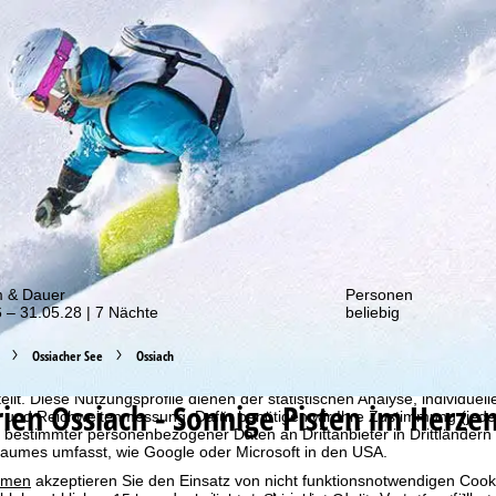
von unseren Rabatt-Aktionen!
m & Dauer
Personen
 – 31.05.28 | 7 Nächte
beliebig
Ossiacher See
Ossiach
bot erheben wir mit Hilfe von Cookies Nutzungsinformationen, die wir
 teilen. Auf Basis Ihrer Aktivitäten werden dabei Nutzungsprofile anh
llt. Diese Nutzungsprofile dienen der statistischen Analyse, individue
rien
Ossiach - Sonnige Pisten im Herze
g und Reichweitenmessung. Dafür benötigen wir Ihre Zustimmung (jederz
 bestimmter personenbezogener Daten an Drittanbieter in Drittländern
raumes umfasst, wie Google oder Microsoft in den USA.
mmen
akzeptieren Sie den Einsatz von nicht funktionsnotwendigen Cook