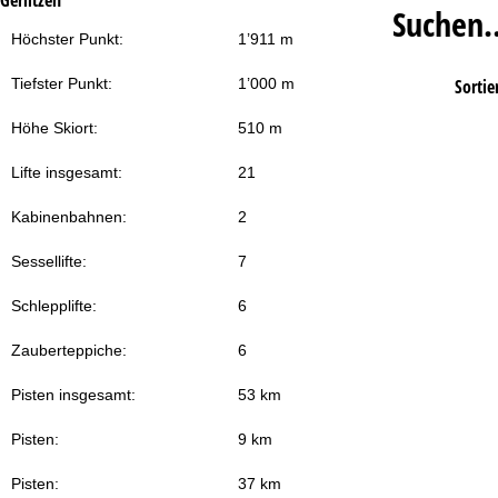
Suchen
Höchster Punkt:
1’911 m
Tiefster Punkt:
1’000 m
Sortie
Höhe Skiort:
510 m
Lifte insgesamt:
21
Kabinenbahnen:
2
Sessellifte:
7
Schlepplifte:
6
Zauberteppiche:
6
Pisten insgesamt:
53 km
Pisten:
9 km
Pisten:
37 km