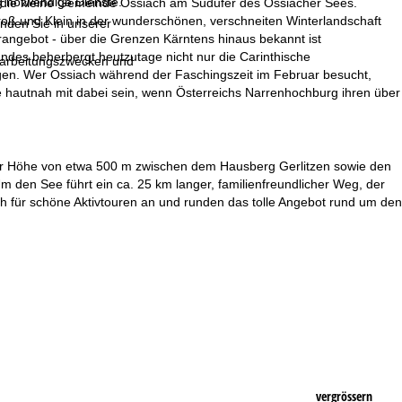
g notwendige Dienste.
gt die kleine Gemeinde Ossiach am Südufer des Ossiacher Sees.
ß und Klein in der wunderschönen, verschneiten Winterlandschaft
inden Sie in unserer
rangebot - über die Grenzen Kärntens hinaus bekannt ist
landes beherbergt heutzutage nicht nur die Carinthische
erarbeitungszwecken und
gen. Wer Ossiach während der Faschingszeit im Februar besucht,
e hautnah mit dabei sein, wenn Österreichs Narrenhochburg ihren über
einer Höhe von etwa 500 m zwischen dem Hausberg Gerlitzen sowie den
 den See führt ein ca. 25 km langer, familienfreundlicher Weg, der
ich für schöne Aktivtouren an und runden das tolle Angebot rund um den
vergrössern