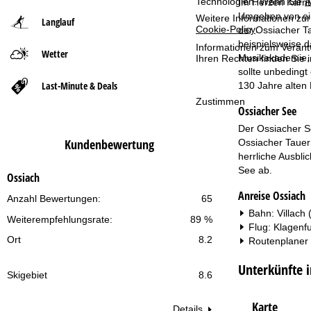
Technologien. Wenn Sie
A
Im Herzen Kärnte
Umgeben von ein
Weitere Informationen zur
Langlauf
t
Cookie-Policy
.
der Ossiacher Ta
beispielsweise d
Informationen zum Verant
Wetter
s
Musikakademie, 
Ihren Rechten finden Sie 
sollte unbedingt
e
Last-Minute & Deals
130 Jahre alten 
Zustimmen
Ossiacher See
i
Der Ossiacher Se
t
Kundenbewertung
Ossiacher Tauern
herrliche Ausbli
e
See ab.
Ossiach
Anreise Ossiach
Anzahl Bewertungen:
65
Bahn: Villach 
Weiterempfehlungsrate:
89 %
Flug: Klagenfu
Ort
8.2
Routenplaner
Unterkünfte i
Skigebiet
8.6
Karte
Details