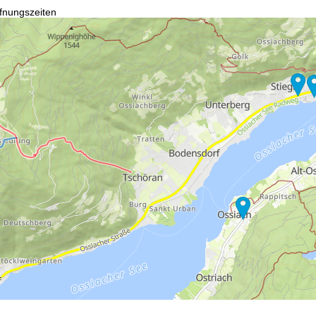
fnungszeiten
-Do:
09:00-17:00 Uhr
:
09:00-15:00 Uhr
-So:
geschlossen
Beratung
r Kontaktseite