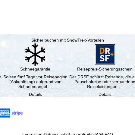
Sicher buchen mit SnowTrex-Vorteilen
Schneegarantie
Reisepreis-Sicherungsschein
e
Sollten fünf Tage vor Reisebeginn
Der DRSF schützt Reisende, die e
(Ankunftstag) aufgrund von
Pauschalreise oder verbunden
Schneemangel …
Reiseleistungen …
Details
Details
Impressum
Datenschutz
Barrierefreiheit
AGB
FAQ