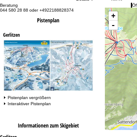
Beratung
Öf
044 580 28 88 oder +4922188828374
Mo
+
Fr
Pistenplan
Sa
-
Gerlitzen
Zu
Pistenplan vergrößern
Interaktiver Pistenplan
Informationen zum Skigebiet
Gerlitzen