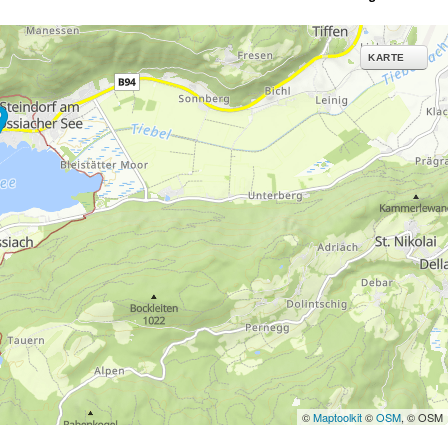
KARTE
©
Maptoolkit
©
OSM
, © OSM