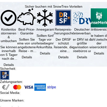
Sicher buchen mit SnowTrex-Vorteilen
Kostenlos
Best-Price-
Schneegarantie
Reisepreis-
Deutscher
Reiserücktrittsvers
stornieren
Garantie
Sicherungsschein
Reiseverband
Sollten fünf
Sie haben d
&
Sollten Sie
Tage vor
Der DRSF
Der DRV ist die
Wahl zwisch
umbuchen
eine von uns
Reisebeginn
schützt
größte
der
Sie können
angebotene
(Ankunftstag)
Reisende, die
Organisation von
Reiserücktrit
innerhalb
Reise - mit
aufgrund von
eine
Reisebüros und
Versicheru
Details
Details
von 5 Tagen
gleicher
Schneemangel
Pauschalreise
Reiseveranstaltern
(inklusive 
Details
Details
Details
nach der
Leistung und
…
oder
in …
Buchung
Verfügbarkeit
verbundene
Details
kostenfrei
…
Reiseleistungen
Sicherheit
:
zurücktreten,
…
…
Zahlungsarten
:
Social Media
:
Unsere Marken
: