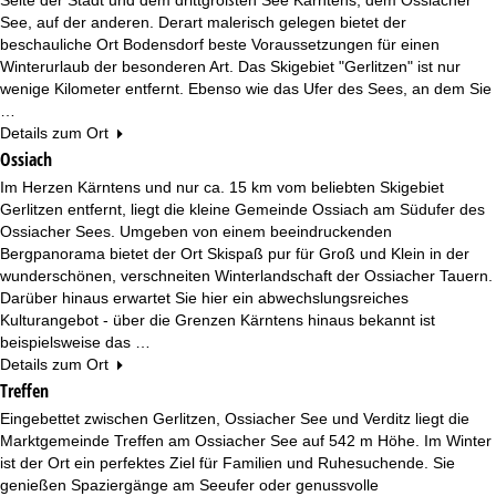
e
See, auf der anderen. Derart malerisch gelegen bietet der
beschauliche Ort Bodensdorf beste Voraussetzungen für einen
Winterurlaub der besonderen Art. Das Skigebiet "Gerlitzen" ist nur
wenige Kilometer entfernt. Ebenso wie das Ufer des Sees, an dem Sie
…
Details zum Ort
Ossiach
Im Herzen Kärntens und nur ca. 15 km vom beliebten Skigebiet
Gerlitzen entfernt, liegt die kleine Gemeinde Ossiach am Südufer des
Ossiacher Sees. Umgeben von einem beeindruckenden
Bergpanorama bietet der Ort Skispaß pur für Groß und Klein in der
wunderschönen, verschneiten Winterlandschaft der Ossiacher Tauern.
Darüber hinaus erwartet Sie hier ein abwechslungsreiches
Kulturangebot - über die Grenzen Kärntens hinaus bekannt ist
beispielsweise das …
Details zum Ort
Treffen
Eingebettet zwischen Gerlitzen, Ossiacher See und Verditz liegt die
Marktgemeinde Treffen am Ossiacher See auf 542 m Höhe. Im Winter
ist der Ort ein perfektes Ziel für Familien und Ruhesuchende. Sie
genießen Spaziergänge am Seeufer oder genussvolle