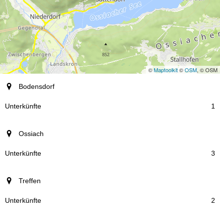
©
Maptoolkit
©
OSM
, © OSM
Ort
Bodensdorf
Unterkünfte
1
Ossiach
3
Treffen
2