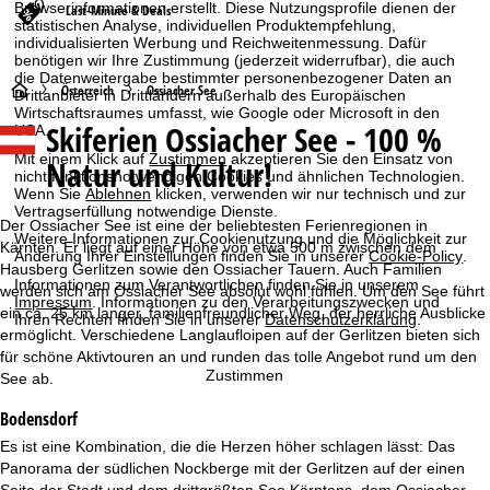
Browserinformationen erstellt. Diese Nutzungsprofile dienen der
Last-Minute & Deals
statistischen Analyse, individuellen Produktempfehlung,
individualisierten Werbung und Reichweitenmessung. Dafür
benötigen wir Ihre Zustimmung (jederzeit widerrufbar), die auch
die Datenweitergabe bestimmter personenbezogener Daten an
S
Österreich
Ossiacher See
Drittanbieter in Drittländern außerhalb des Europäischen
Wirtschaftsraumes umfasst, wie Google oder Microsoft in den
Skiferien Ossiacher See - 100 %
USA.
t
Mit einem Klick auf
Zustimmen
akzeptieren Sie den Einsatz von
Natur und Kultur!
nicht funktionsnotwendigen Cookies und ähnlichen Technologien.
a
Wenn Sie
Ablehnen
klicken, verwenden wir nur technisch und zur
Vertragserfüllung notwendige Dienste.
r
Der Ossiacher See ist eine der beliebtesten Ferienregionen in
Weitere Informationen zur Cookienutzung und die Möglichkeit zur
Kärnten. Er liegt auf einer Höhe von etwa 500 m zwischen dem
Änderung Ihrer Einstellungen finden Sie in unserer
Cookie-Policy
.
t
Hausberg Gerlitzen sowie den Ossiacher Tauern. Auch Familien
Informationen zum Verantwortlichen finden Sie in unserem
werden sich am Ossiacher See absolut wohl fühlen. Um den See führt
Impressum
. Informationen zu den Verarbeitungszwecken und
ein ca. 25 km langer, familienfreundlicher Weg, der herrliche Ausblicke
s
Ihren Rechten finden Sie in unserer
Datenschutzerklärung
.
ermöglicht. Verschiedene Langlaufloipen auf der Gerlitzen bieten sich
für schöne Aktivtouren an und runden das tolle Angebot rund um den
e
Zustimmen
See ab.
i
Bodensdorf
Es ist eine Kombination, die die Herzen höher schlagen lässt: Das
t
Panorama der südlichen Nockberge mit der Gerlitzen auf der einen
Seite der Stadt und dem drittgrößten See Kärntens, dem Ossiacher