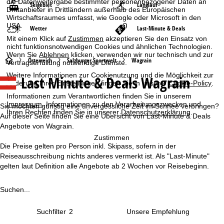
die Datenweitergabe bestimmter personenbezogener Daten an
Skigebiet
Langlauf
Drittanbieter in Drittländern außerhalb des Europäischen
Wirtschaftsraumes umfasst, wie Google oder Microsoft in den
USA.
Wetter
Last-Minute & Deals
Mit einem Klick auf
Zustimmen
akzeptieren Sie den Einsatz von
nicht funktionsnotwendigen Cookies und ähnlichen Technologien.
Wenn Sie
Ablehnen
klicken, verwenden wir nur technisch und zur
S
Österreich
Salzburger Sportwelt
Wagrain
Vertragserfüllung notwendige Dienste.
Weitere Informationen zur Cookienutzung und die Möglichkeit zur
Last Minute & Deals Wagrain
t
Änderung Ihrer Einstellungen finden Sie in unserer
Cookie-Policy
.
Informationen zum Verantwortlichen finden Sie in unserem
a
Impressum
. Informationen zu den Verarbeitungszwecken und
Sie möchten günstig eine unvergessliche Zeit im Schnee verbringen?
Ihren Rechten finden Sie in unserer
Datenschutzerklärung
.
Auf dieser Seite finden Sie eine Übersicht von Last-Minute & Deals
r
Angebote von Wagrain.
Zustimmen
t
Die Preise gelten pro Person inkl. Skipass, sofern in der
Reiseausschreibung nichts anderes vermerkt ist. Als "Last-Minute"
s
gelten laut Definition alle Angebote ab 2 Wochen vor Reisebeginn.
e
Suchen...
i
Suchfilter
2
t