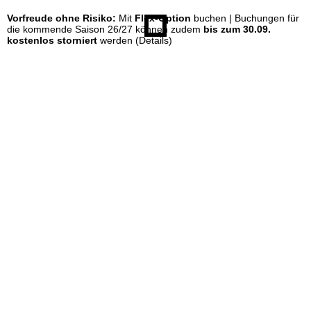
Vorfreude ohne Risiko:
Mit
Flex-Option
buchen | Buchungen für
e
die kommende Saison 26/27 können zudem
bis zum 30.09.
kostenlos storniert
werden
(Details)