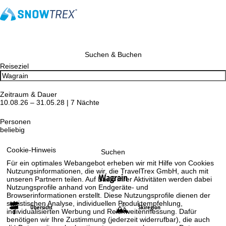
Suchen & Buchen
Reiseziel
Zeitraum & Dauer
10.08.26 – 31.05.28 | 7 Nächte
Personen
beliebig
Cookie-Hinweis
Suchen
Für ein optimales Webangebot erheben wir mit Hilfe von Cookies
Nutzungsinformationen, die wir, die TravelTrex GmbH, auch mit
Wagrain
unseren Partnern teilen. Auf Basis Ihrer Aktivitäten werden dabei
Nutzungsprofile anhand von Endgeräte- und
Browserinformationen erstellt. Diese Nutzungsprofile dienen der
statistischen Analyse, individuellen Produktempfehlung,
Übersicht
Skiregion
individualisierten Werbung und Reichweitenmessung. Dafür
benötigen wir Ihre Zustimmung (jederzeit widerrufbar), die auch