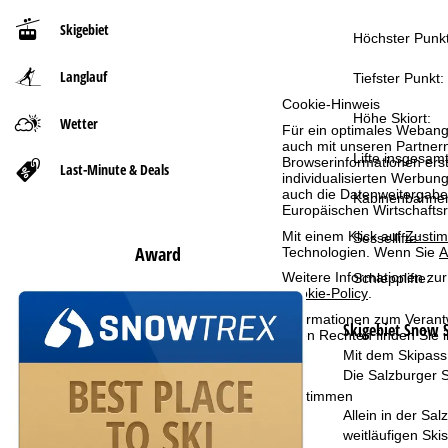
Skigebiet
t
Höchster Punkt
Langlauf
s
Tiefster Punkt:
Cookie-Hinweis
e
Höhe Skiort:
Wetter
Für ein optimales Webange
auch mit unseren Partnern
Lifte insgesamt
i
Browserinformationen erste
Last-Minute & Deals
individualisierten Werbun
auch die Datenweitergabe
Kabinenbahne
t
Europäischen Wirtschafts
Mit einem Klick auf
Zusti
Sessellifte:
e
Award
Technologien. Wenn Sie
A
Weitere Informationen zur
Schlepplifte:
Cookie-Policy
.
Informationen zum Verant
Skigebiet
Snow S
Ihren Rechten finden Sie 
Mit dem Skipass 
Die Salzburger S
Zustimmen
Allein in der Sa
weitläufigen Sk