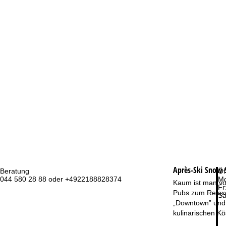
Après-Ski Snow S
Beratung
Öf
044 580 28 88 oder +4922188828374
Mo
Kaum ist man von
Fr
Pubs zum Relaxen
Sa
„Downtown” und 
kulinarischen Kö