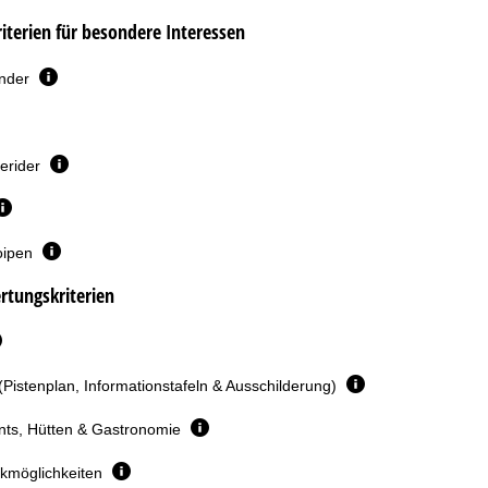
terien für besondere Interessen
inder
erider
oipen
rtungskriterien
(Pistenplan, Informationstafeln & Ausschilderung)
nts, Hütten & Gastronomie
rkmöglichkeiten