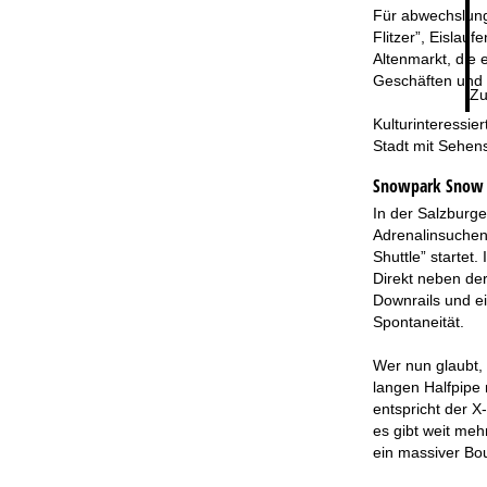
Für abwechslungs
Flitzer”, Eislau
Altenmarkt, die 
Geschäften und 
Zu
Kulturinteressie
Stadt mit Sehens
Snowpark Snow S
In der Salzburge
Adrenalinsuchend
Shuttle” startet
Direkt neben der
Downrails und ei
Spontaneität.
Wer nun glaubt, 
langen Halfpipe 
entspricht der X
es gibt weit me
ein massiver Bou