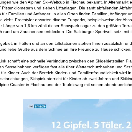
ungen wie den Alpinen Ski-Weltcup in Flachau bekannt. In Altenmarkt e
7 Pistenkilometern und sieben Liftanlagen. Die sanft abfallenden Abf
n für Familien und Anfänger. In allen Orten finden Familien, Anfänger
zieht. Freestyler erwarten diverse Funparks, beispielsweise der Absolu
er Länge von 1,6 km zählt dieser Snowpark sogar zu den größten Terra
h rund um Zauchensee entdecken. Die Salzburger Sportwelt setzt mit 
ebiet, in Hütten und an den Liftstationen stehen Ihnen zusätzlich ru
 und liebe Grüße aus dem Schnee an Ihre Freunde zu Hause schicken.
Link schafft eine schnelle Verbindung zwischen den Skigebietsteilen 
ten Sesselbahnen verfügen fast alle über Wetterschutzhauben und Sit
 für Kinder. Auch der Bereich Kinder- und Familienfreundlichkeit wird i
einrichtungen, Skispielunterricht für Kinder ab zwei Jahren und Skikin
Alpine Coaster in Flachau und der Teufelsweg mit seinen abenteuerlich