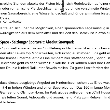
Beratung
reiche Stunden abseits der Pisten bieten sich Rodelpartien auf einer
fen oder romantische Pferdeschlittenfahrten durch die verschneite Wint
einen Saunabereich, eine Wasserlandschaft und Kinderanimation bietet
Cafés.
r Kontaktseite
rte freuen sich über die Möglichkeit, einen spannenden Tagesausflug i
würdigkeiten aus dem Mittelalter und der Zeit des Barock ist in etwa e
pace - Salzburger Sportwelt:
Absolut Snowpark
r Sportwelt erwartet Sie am Shuttleberg in Flachauwinkl ein ganz beson
en aller Levels top Möglichkeiten, sich richtig auszutoben. Los geht es
. Ihre Klasse untermauert die Line mit dem hier stattfindenden „Spring
 Kickerline geht es dann weiter zur Railline. Hier können Rider ihre Fä
ner Double Kinked Rail unter Beweis stellen. Zu guter Letzt fordert der
dass dieses ausgiebige Angebot an Hindernissen schon das Ende war, de
mit 4 m hohen Wänden und einer Superpipe auf. Das 160 m lange Monste
-Games- und Olympia-Norm. Im Park gibt es außerdem ein „Chill House”
hr als fetten Sound, Videowalls und ausreichend Platz zum Relaxen. I
lderfelsen.