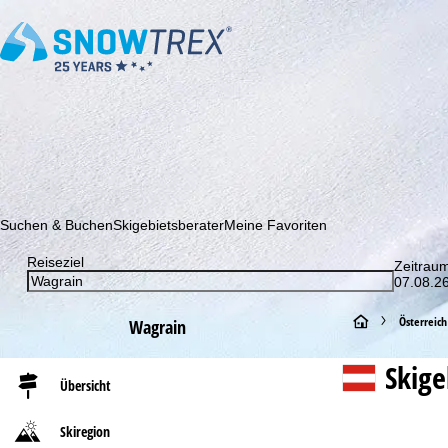
Abonnieren Sie unseren Newsletter und erfahren Sie als Erster 
Suchen & Buchen
Skigebietsberater
Meine Favoriten
Reiseziel
Zeitrau
07.08.26
S
Österreich
Wagrain
t
Skig
Übersicht
a
Skiregion
r