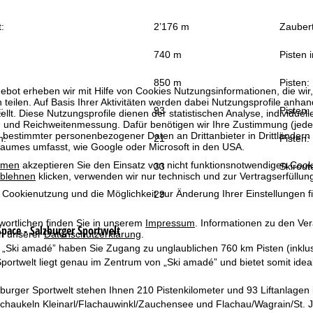
:
2’176 m
Zauber
740 m
Pisten 
850 m
Pisten:
bot erheben wir mit Hilfe von Cookies Nutzungsinformationen, die wir
 teilen. Auf Basis Ihrer Aktivitäten werden dabei Nutzungsprofile anh
:
93
Pisten:
llt. Diese Nutzungsprofile dienen der statistischen Analyse, individue
g und Reichweitenmessung. Dafür benötigen wir Ihre Zustimmung (jederz
 bestimmter personenbezogener Daten an Drittanbieter in Drittländern
n:
21
Pisten:
raumes umfasst, wie Google oder Microsoft in den USA.
mmen
akzeptieren Sie den Einsatz von nicht funktionsnotwendigen Cook
33
Skirout
blehnen
klicken, verwenden wir nur technisch und zur Vertragserfüllun
 Cookienutzung und die Möglichkeit zur Änderung Ihrer Einstellungen f
29
wortlichen finden Sie in unserem
Impressum
. Informationen zu den V
pace - Salzburger Sportwelt
in unserer
Datenschutzerklärung
.
„Ski amadé” haben Sie Zugang zu unglaublichen 760 km Pisten (inklusiv
portwelt liegt genau im Zentrum von „Ski amadé” und bietet somit ide
lzburger Sportwelt stehen Ihnen 210 Pistenkilometer und 93 Liftanlag
ischaukeln Kleinarl/Flachauwinkl/Zauchensee und Flachau/Wagrain/St. 