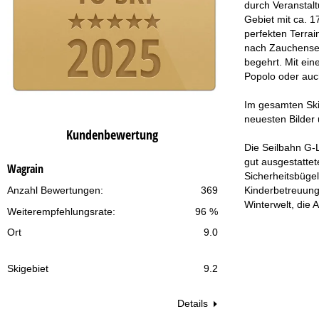
durch Veranstalt
Gebiet mit ca. 1
perfekten Terrai
nach Zauchensee 
begehrt. Mit ein
Popolo oder auc
Im gesamten Skig
neuesten Bilder
Kundenbewertung
Die Seilbahn G-
gut ausgestatte
Wagrain
Sicherheitsbügel
Kinderbetreuungs
Anzahl Bewertungen:
369
Winterwelt, die 
Weiterempfehlungsrate:
96 %
Ort
9.0
Skigebiet
9.2
Details