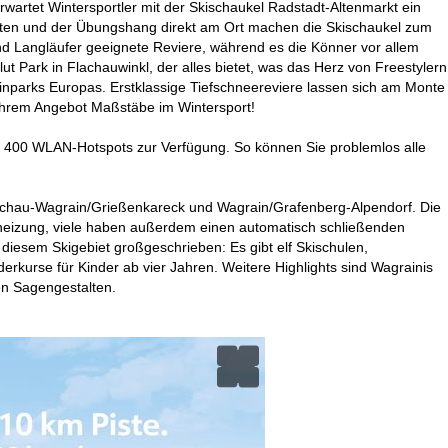
rwartet Wintersportler mit der Skischaukel Radstadt-Altenmarkt ein
ahrten und der Übungshang direkt am Ort machen die Skischaukel zum
 und Langläufer geeignete Reviere, während es die Könner vor allem
t Park in Flachauwinkl, der alles bietet, was das Herz von Freestylern
inparks Europas. Erstklassige Tiefschneereviere lassen sich am Monte
ihrem Angebot Maßstäbe im Wintersport!
nd 400 WLAN-Hotspots zur Verfügung. So können Sie problemlos alle
Flachau-Wagrain/Grießenkareck und Wagrain/Grafenberg-Alpendorf. Die
zheizung, viele haben außerdem einen automatisch schließenden
n diesem Skigebiet großgeschrieben: Es gibt elf Skischulen,
derkurse für Kinder ab vier Jahren. Weitere Highlights sind Wagrainis
en Sagengestalten.