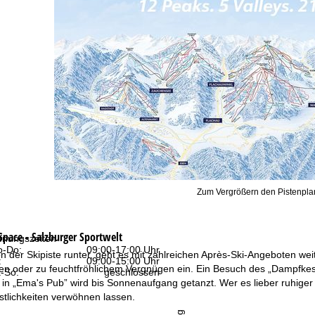
Zum Vergrößern den Pistenplan
pace - Salzburger Sportwelt
fnungszeiten
-Do:
09:00-17:00 Uhr
 der Skipiste runter, geht es mit zahlreichen Après-Ski-Angeboten wei
:
09:00-15:00 Uhr
 oder zu feuchtfröhlichem Vergnügen ein. Ein Besuch des „Dampfkessel
-So:
geschlossen
in „Ema's Pub” wird bis Sonnenaufgang getanzt. Wer es lieber ruhiger
stlichkeiten verwöhnen lassen.