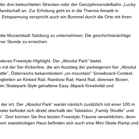
 der drei beleuchteten Strecken oder der Ganzjahresrodelbahn „Lucky
erlandschaft an. Zur Erholung geht es in die Therme Amadé in
. Entspannung verspricht auch ein Bummel durch die Orte mit ihren
n die Mozartstadt Salzburg zu unternehmen. Die geschichtsträchtige
iner Stunde zu erreichen.
deres Freestyle-Highlight. Der „Absolut Park” bietet
 mit der 5er-Kickerline, die am Ausstieg der parkeigenen 6er „Absolut
 Battle”, Österreichs bekanntestem „on-mountain” Snowboard-Contest.
higkeiten an Kinked Rail, Rainbow Rail, Hand Rail, diversen Boxen,
 im Skatepark-Style gehaltene Easy Jibpark Kreativität und
r irrt. Der „Absolut Park” wartet nämlich zusätzlich mit einer 100 m
r befindet sich direkt oberhalb der Talstation „Family Shuttle” und
. Dort können Sie Ihre letzten Freestyle-Träume verwirklichen, denn
n dem zweistöckigen Haus befinden sich auch eine Mini-Skate-Ramp und