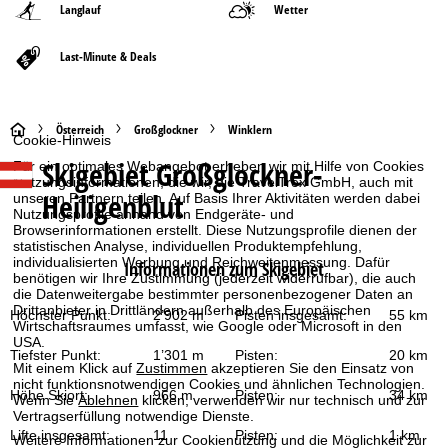
Langlauf
Wetter
Last-Minute & Deals
S
Österreich
Großglockner
Winklern
Cookie-Hinweis
Skigebiet
Großglockner-
Für ein optimales Webangebot erheben wir mit Hilfe von Cookies
t
Nutzungsinformationen, die wir, die TravelTrex GmbH, auch mit
Heiligenblut
unseren Partnern teilen. Auf Basis Ihrer Aktivitäten werden dabei
a
Nutzungsprofile anhand von Endgeräte- und
Browserinformationen erstellt. Diese Nutzungsprofile dienen der
statistischen Analyse, individuellen Produktempfehlung,
r
individualisierten Werbung und Reichweitenmessung. Dafür
Informationen zum Skigebiet
benötigen wir Ihre Zustimmung (jederzeit widerrufbar), die auch
t
die Datenweitergabe bestimmter personenbezogener Daten an
Drittanbieter in Drittländern außerhalb des Europäischen
Höchster Punkt:
2’902 m
Pisten insgesamt:
55 km
Wirtschaftsraumes umfasst, wie Google oder Microsoft in den
s
USA.
Tiefster Punkt:
1’301 m
Pisten:
20 km
Mit einem Klick auf
Zustimmen
akzeptieren Sie den Einsatz von
e
nicht funktionsnotwendigen Cookies und ähnlichen Technologien.
Höhe Skiort:
966 m
Pisten:
34 km
Wenn Sie
Ablehnen
klicken, verwenden wir nur technisch und zur
i
Vertragserfüllung notwendige Dienste.
Lifte insgesamt:
11
Pisten:
1 km
Weitere Informationen zur Cookienutzung und die Möglichkeit zur