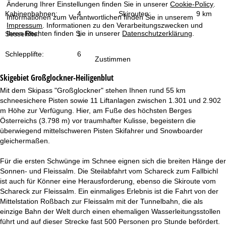
t
Änderung Ihrer Einstellungen finden Sie in unserer
Cookie-Policy
.
Kabinenbahnen:
4
Skirouten:
9 km
Informationen zum Verantwortlichen finden Sie in unserem
e
Impressum
. Informationen zu den Verarbeitungszwecken und
Ihren Rechten finden Sie in unserer
Datenschutzerklärung
.
Sessellifte:
1
Schlepplifte:
6
Zustimmen
Skigebiet
Großglockner-Heiligenblut
Mit dem Skipass "Großglockner" stehen Ihnen rund 55 km
schneesichere Pisten sowie 11 Liftanlagen zwischen 1.301 und 2.902
m Höhe zur Verfügung. Hier, am Fuße des höchsten Berges
Österreichs (3.798 m) vor traumhafter Kulisse, begeistern die
überwiegend mittelschweren Pisten Skifahrer und Snowboarder
gleichermaßen.
Für die ersten Schwünge im Schnee eignen sich die breiten Hänge der
Sonnen- und Fleissalm. Die Steilabfahrt vom Schareck zum Fallbichl
ist auch für Könner eine Herausforderung, ebenso die Skiroute vom
Schareck zur Fleissalm. Ein einmaliges Erlebnis ist die Fahrt von der
Mittelstation Roßbach zur Fleissalm mit der Tunnelbahn, die als
einzige Bahn der Welt durch einen ehemaligen Wasserleitungsstollen
führt und auf dieser Strecke fast 500 Personen pro Stunde befördert.