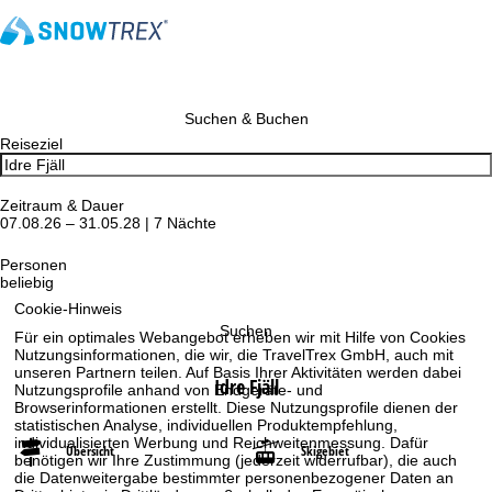
Suchen & Buchen
Reiseziel
Zeitraum & Dauer
07.08.26 – 31.05.28 | 7 Nächte
Personen
beliebig
Cookie-Hinweis
Suchen
Für ein optimales Webangebot erheben wir mit Hilfe von Cookies
Nutzungsinformationen, die wir, die TravelTrex GmbH, auch mit
unseren Partnern teilen. Auf Basis Ihrer Aktivitäten werden dabei
Idre Fjäll
Nutzungsprofile anhand von Endgeräte- und
Browserinformationen erstellt. Diese Nutzungsprofile dienen der
statistischen Analyse, individuellen Produktempfehlung,
individualisierten Werbung und Reichweitenmessung. Dafür
Übersicht
Skigebiet
benötigen wir Ihre Zustimmung (jederzeit widerrufbar), die auch
die Datenweitergabe bestimmter personenbezogener Daten an