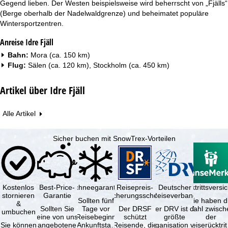
Gegend lieben. Der Westen beispielsweise wird beherrscht von „Fjälls“
(Berge oberhalb der Nadelwaldgrenze) und beheimatet populäre
Wintersportzentren.
Anreise Idre Fjäll
Bahn:
Mora (ca. 150 km)
Flug:
Sälen (ca. 120 km), Stockholm (ca. 450 km)
Artikel über Idre Fjäll
Alle Artikel
Sicher buchen mit SnowTrex-Vorteilen
Kostenlos
Best-Price-
Schneegarantie
Reisepreis-
Deutscher
Reiserücktrittsvers
stornieren
Garantie
Sicherungsschein
Reiseverband
Sollten fünf
Sie haben d
&
Sollten Sie
Tage vor
Der DRSF
Der DRV ist die
Wahl zwisch
umbuchen
eine von uns
Reisebeginn
schützt
größte
der
Sie können
angebotene
(Ankunftstag)
Reisende, die
Organisation von
Reiserücktrit