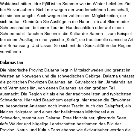
t
Waldabschnitten. Idre Fjäll ist im Sommer wie im Winter beliebtes Ziel
bei Aktivurlaubern. Nicht nur wegen der wunderschönen Landschaft,
e
die sie hier umgibt. Auch wegen der zahlreichen Möglichkeiten, die
sich auftun. Genießen Sie Ausflüge in die Natur – ob auf Skiern oder
Schneeschuhen, bei einer Tour im Hundeschlitten oder auf einem
Schneemobil. Tauchen Sie ein in die Kultur der Samen – zum Beispiel
bei einem Ausflug in eine typische „Kote“, die traditionelle samische Art
der Behausung. Und lassen Sie sich mit den Spezialitäten der Region
verwöhnen.
Dalarnas Iän
Die historische Provinz Dalarna liegt in Mittelschweden und grenzt im
Westen an Norwegen und die schwedischen Gebirge. Dalarna umfasst
die politischen Provinzen Dalarnas Iän, Gävleborgs län, Jämtlands län
und Värmlands län, von denen Dalarnas län den größten Teil
ausmacht. Die Region gilt als eine der traditionellsten und typischsten
Schwedens. Hier wird Brauchtum gepflegt, hier tragen die Einwohner
zu besonderen Anlässen noch immer Tracht. Auch das Dalapferd, ein
kleines Holzpferd und eines der beliebtesten Mitbringsel aus
Schweden, stammt aus Dalarna. Rote Holzhäuser, glitzernde Seen,
tiefe Wälder und hügelige Landschaften bestimmen das Bild der
Provinz. Natur- und Kultur-Fans ebenso wie Aktivurlauber werden die