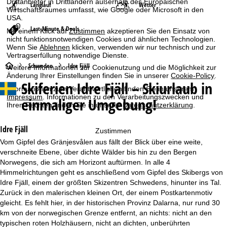
Drittanbieter in Drittländern außerhalb des Europäischen
Langlauf
Wetter
Wirtschaftsraumes umfasst, wie Google oder Microsoft in den
USA.
Last-Minute & Deals
Mit einem Klick auf
Zustimmen
akzeptieren Sie den Einsatz von
nicht funktionsnotwendigen Cookies und ähnlichen Technologien.
Wenn Sie
Ablehnen
klicken, verwenden wir nur technisch und zur
Vertragserfüllung notwendige Dienste.
S
Schweden
Idre Fjäll
Weitere Informationen zur Cookienutzung und die Möglichkeit zur
Änderung Ihrer Einstellungen finden Sie in unserer
Cookie-Policy
.
Skiferien
Idre Fjäll – Skiurlaub in
t
Informationen zum Verantwortlichen finden Sie in unserem
Impressum
. Informationen zu den Verarbeitungszwecken und
einmaliger Umgebung!
Ihren Rechten finden Sie in unserer
Datenschutzerklärung
.
a
r
Idre Fjäll
Zustimmen
Vom Gipfel des Gränjesvålen aus fällt der Blick über eine weite,
t
verschneite Ebene, über dichte Wälder bis hin zu den Bergen
Norwegens, die sich am Horizont auftürmen. In alle 4
s
Himmelrichtungen geht es anschließend vom Gipfel des Skibergs von
Idre Fjäll, einem der größten Skizentren Schwedens, hinunter ins Tal.
e
Zurück in den malerischen kleinen Ort, der einem Postkartenmotiv
gleicht. Es fehlt hier, in der historischen Provinz Dalarna, nur rund 30
i
km von der norwegischen Grenze entfernt, an nichts: nicht an den
typischen roten Holzhäusern, nicht an dichten, unberührten