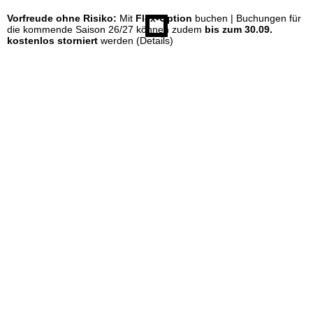
Vorfreude ohne Risiko:
Mit
Flex-Option
buchen | Buchungen für
e
die kommende Saison 26/27 können zudem
bis zum 30.09.
kostenlos storniert
werden
(Details)