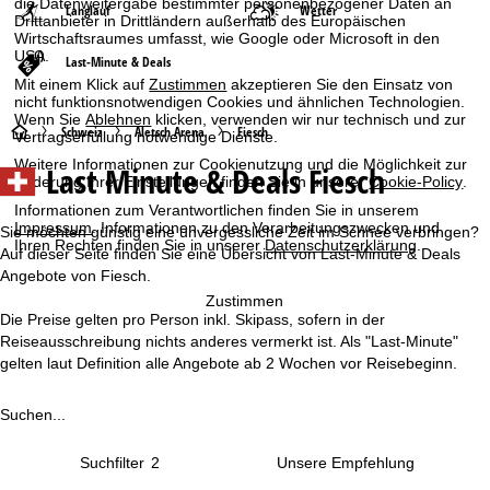
die Datenweitergabe bestimmter personenbezogener Daten an
Langlauf
Wetter
Drittanbieter in Drittländern außerhalb des Europäischen
Wirtschaftsraumes umfasst, wie Google oder Microsoft in den
USA.
Last-Minute & Deals
Mit einem Klick auf
Zustimmen
akzeptieren Sie den Einsatz von
nicht funktionsnotwendigen Cookies und ähnlichen Technologien.
Wenn Sie
Ablehnen
klicken, verwenden wir nur technisch und zur
S
Schweiz
Aletsch Arena
Fiesch
Vertragserfüllung notwendige Dienste.
Weitere Informationen zur Cookienutzung und die Möglichkeit zur
Last Minute & Deals Fiesch
t
Änderung Ihrer Einstellungen finden Sie in unserer
Cookie-Policy
.
Informationen zum Verantwortlichen finden Sie in unserem
a
Impressum
. Informationen zu den Verarbeitungszwecken und
Sie möchten günstig eine unvergessliche Zeit im Schnee verbringen?
Ihren Rechten finden Sie in unserer
Datenschutzerklärung
.
Auf dieser Seite finden Sie eine Übersicht von Last-Minute & Deals
r
Angebote von Fiesch.
Zustimmen
t
Die Preise gelten pro Person inkl. Skipass, sofern in der
Reiseausschreibung nichts anderes vermerkt ist. Als "Last-Minute"
s
gelten laut Definition alle Angebote ab 2 Wochen vor Reisebeginn.
e
Suchen...
i
Suchfilter
2
t