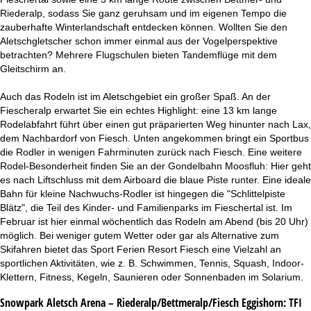
Riederalp, sodass Sie ganz geruhsam und im eigenen Tempo die
zauberhafte Winterlandschaft entdecken können. Wollten Sie den
Aletschgletscher schon immer einmal aus der Vogelperspektive
betrachten? Mehrere Flugschulen bieten Tandemflüge mit dem
Gleitschirm an.
Auch das Rodeln ist im Aletschgebiet ein großer Spaß. An der
Fiescheralp erwartet Sie ein echtes Highlight: eine 13 km lange
Rodelabfahrt führt über einen gut präparierten Weg hinunter nach Lax,
dem Nachbardorf von Fiesch. Unten angekommen bringt ein Sportbus
die Rodler in wenigen Fahrminuten zurück nach Fiesch. Eine weitere
Rodel-Besonderheit finden Sie an der Gondelbahn Moosfluh: Hier geht
es nach Liftschluss mit dem Airboard die blaue Piste runter. Eine ideale
Bahn für kleine Nachwuchs-Rodler ist hingegen die "Schlittelpiste
Blätz", die Teil des Kinder- und Familienparks im Fieschertal ist. Im
Februar ist hier einmal wöchentlich das Rodeln am Abend (bis 20 Uhr)
möglich. Bei weniger gutem Wetter oder gar als Alternative zum
Skifahren bietet das Sport Ferien Resort Fiesch eine Vielzahl an
sportlichen Aktivitäten, wie z. B. Schwimmen, Tennis, Squash, Indoor-
Klettern, Fitness, Kegeln, Saunieren oder Sonnenbaden im Solarium.
Snowpark Aletsch Arena – Riederalp/Bettmeralp/Fiesch Eggishorn:
TFI