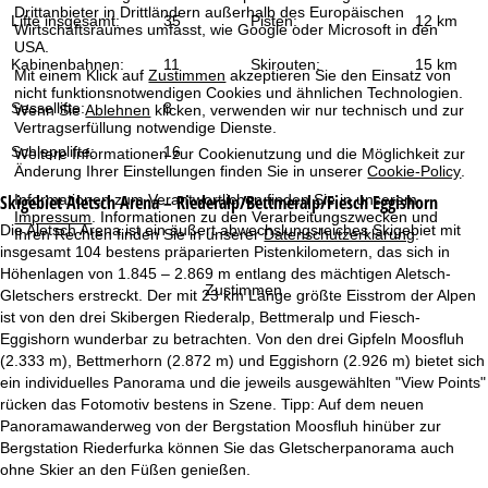
t
Drittanbieter in Drittländern außerhalb des Europäischen
Lifte insgesamt:
35
Pisten:
12 km
Wirtschaftsraumes umfasst, wie Google oder Microsoft in den
USA.
e
Kabinenbahnen:
11
Skirouten:
15 km
Mit einem Klick auf
Zustimmen
akzeptieren Sie den Einsatz von
nicht funktionsnotwendigen Cookies und ähnlichen Technologien.
Sessellifte:
8
Wenn Sie
Ablehnen
klicken, verwenden wir nur technisch und zur
Vertragserfüllung notwendige Dienste.
Schlepplifte:
16
Weitere Informationen zur Cookienutzung und die Möglichkeit zur
Änderung Ihrer Einstellungen finden Sie in unserer
Cookie-Policy
.
Skigebiet
Aletsch Arena – Riederalp/Bettmeralp/Fiesch Eggishorn
Informationen zum Verantwortlichen finden Sie in unserem
Impressum
. Informationen zu den Verarbeitungszwecken und
Die Aletsch Arena ist ein äußert abwechslungsreiches Skigebiet mit
Ihren Rechten finden Sie in unserer
Datenschutzerklärung
.
insgesamt 104 bestens präparierten Pistenkilometern, das sich in
Höhenlagen von 1.845 – 2.869 m entlang des mächtigen Aletsch-
Zustimmen
Gletschers erstreckt. Der mit 23 km Länge größte Eisstrom der Alpen
ist von den drei Skibergen Riederalp, Bettmeralp und Fiesch-
Eggishorn wunderbar zu betrachten. Von den drei Gipfeln Moosfluh
(2.333 m), Bettmerhorn (2.872 m) und Eggishorn (2.926 m) bietet sich
ein individuelles Panorama und die jeweils ausgewählten "View Points"
rücken das Fotomotiv bestens in Szene. Tipp: Auf dem neuen
Panoramawanderweg von der Bergstation Moosfluh hinüber zur
Bergstation Riederfurka können Sie das Gletscherpanorama auch
ohne Skier an den Füßen genießen.