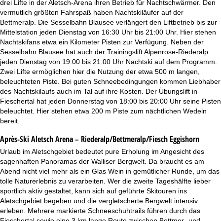
drei Lifte in der Aletsch-Arena ihren Betrieb für Nachtschwärmer. Den
vermutlich größten Fahrspaß haben Nachtskiläufer auf der
Bettmeralp. Die Sesselbahn Blausee verlängert den Liftbetrieb bis zur
Mittelstation jeden Dienstag von 16:30 Uhr bis 21:00 Uhr. Hier stehen
Nachtskifans etwa ein Kilometer Pisten zur Verfügung. Neben der
Sesselbahn Blausee hat auch der Trainingslift Alpenrose-Riederalp
jeden Dienstag von 19:00 bis 21:00 Uhr Nachtski auf dem Programm.
Zwei Lifte ermöglichen hier die Nutzung der etwa 500 m langen,
beleuchteten Piste. Bei guten Schneebedingungen kommen Liebhaber
des Nachtskilaufs auch im Tal auf ihre Kosten. Der Übungslift in
Fieschertal hat jeden Donnerstag von 18:00 bis 20:00 Uhr seine Pisten
beleuchtet. Hier stehen etwa 200 m Piste zum nächtlichen Wedeln
bereit.
Après-Ski Aletsch Arena – Riederalp/Bettmeralp/Fiesch Eggishorn
Urlaub im Aletschgebiet bedeutet pure Erholung im Angesicht des
sagenhaften Panoramas der Walliser Bergwelt. Da braucht es am
Abend nicht viel mehr als ein Glas Wein in gemütlicher Runde, um das
tolle Naturerlebnis zu verarbeiten. Wer die zweite Tageshälfte lieber
sportlich aktiv gestaltet, kann sich auf geführte Skitouren ins
Aletschgebiet begeben und die vergletscherte Bergwelt intensiv
erleben. Mehrere markierte Schneeschuhtrails führen durch das
Fieschertal sowie eine 3 km lange Route zwischen Bettmer- und