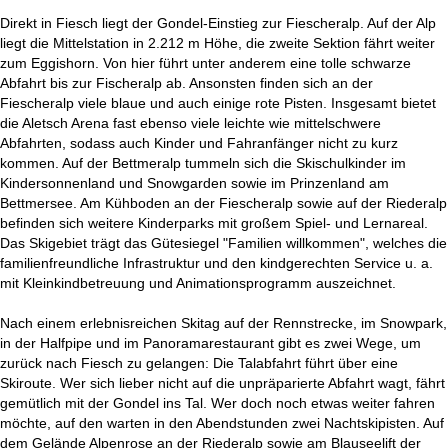
Direkt in Fiesch liegt der Gondel-Einstieg zur Fiescheralp. Auf der Alp
liegt die Mittelstation in 2.212 m Höhe, die zweite Sektion fährt weiter
zum Eggishorn. Von hier führt unter anderem eine tolle schwarze
Abfahrt bis zur Fischeralp ab. Ansonsten finden sich an der
Fiescheralp viele blaue und auch einige rote Pisten. Insgesamt bietet
die Aletsch Arena fast ebenso viele leichte wie mittelschwere
Abfahrten, sodass auch Kinder und Fahranfänger nicht zu kurz
kommen. Auf der Bettmeralp tummeln sich die Skischulkinder im
Kindersonnenland und Snowgarden sowie im Prinzenland am
Bettmersee. Am Kühboden an der Fiescheralp sowie auf der Riederalp
befinden sich weitere Kinderparks mit großem Spiel- und Lernareal.
Das Skigebiet trägt das Gütesiegel "Familien willkommen", welches die
familienfreundliche Infrastruktur und den kindgerechten Service u. a.
mit Kleinkindbetreuung und Animationsprogramm auszeichnet.
Nach einem erlebnisreichen Skitag auf der Rennstrecke, im Snowpark,
in der Halfpipe und im Panoramarestaurant gibt es zwei Wege, um
zurück nach Fiesch zu gelangen: Die Talabfahrt führt über eine
Skiroute. Wer sich lieber nicht auf die unpräparierte Abfahrt wagt, fährt
gemütlich mit der Gondel ins Tal. Wer doch noch etwas weiter fahren
möchte, auf den warten in den Abendstunden zwei Nachtskipisten. Auf
dem Gelände Alpenrose an der Riederalp sowie am Blauseelift der