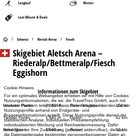
Langlauf
Wetter
Last-Minute & Deals
S
Schweiz
Aletsch Arena
Fiesch
Skigebiet
Aletsch Arena –
t
Riederalp/Bettmeralp/Fiesch
a
Eggishorn
r
Cookie-Hinweis
t
Informationen zum Skigebiet
Für ein optimales Webangebot erheben wir mit Hilfe von Cookies
Nutzungsinformationen, die wir, die TravelTrex GmbH, auch mit
s
Höchster Punkt:
2’869 m
Pisten insgesamt:
104 km
unseren Partnern teilen. Auf Basis Ihrer Aktivitäten werden dabei
Nutzungsprofile anhand von Endgeräte- und
e
Browserinformationen erstellt. Diese Nutzungsprofile dienen der
Tiefster Punkt:
1’845 m
Pisten:
42 km
statistischen Analyse, individuellen Produktempfehlung,
individualisierten Werbung und Reichweitenmessung. Dafür
i
Höhe Skiort:
1’049 m
Pisten:
50 km
benötigen wir Ihre Zustimmung (jederzeit widerrufbar), die auch
die Datenweitergabe bestimmter personenbezogener Daten an