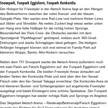
Snowpark, Funpark Eggishorn, Funpark Konkordia
Der Hotspot für Freestyler in der Aletsch Arena liegt an den Hängen
des Bettmerhorns zwischen der roten Kanzel- und der blauen
Salzgäb-Piste. Hier warten eine Rail-Line und mehrere Kicker-Lines
auf Jibber und Shredder. Als nettes Zuckerl liegt etwas weiter unten
am Hang eine fette Halfpipe für die richtig hohen Sprünge.
Besonderheit der Park-Crew: die Obstacles werden mit dem
Spezialgerät "PipeMagician" geshaped, sodass auch 360-Grad-
Drehungen und starke Schräglagen ideal gelingen. Die blutigen
Anfänger hingegen können sich erst einmal im Family-Park auf
kleineren Wupps, Banks, Mini-Kickern versuchen.
Neben dem TFI Snowpark wartet die Aletsch Arena außerdem noch
mit zwei Parks am Fiesch-Eggishorn auf: der Funpark Eggishorn und
der Funpark Konkordia. Die beiden Freestyle-Areas verlaufen auf
beiden Seiten der Konkordia-Piste und sind über den 4er-Sessel
Flesch oder den 6er-Sessel Talegga erreichbar. Die Konkordia-Area ist
mit kleineren Buckel- und Schlangenpisten auf angehende Freestyler
ausgelegt und bietet Einsteigern eine schöne Spielwiese. Der Funpark
Eggishorn hingegen hat wieder richtige Rails und Sprünge im Angebot.
Das Skigebiet Aletsch Arena – Riederalp/Bettmeralp/Fiesch Eggishorn
ist nicht das Richtige für Sie? Dann schauen Sie doch hier einmal