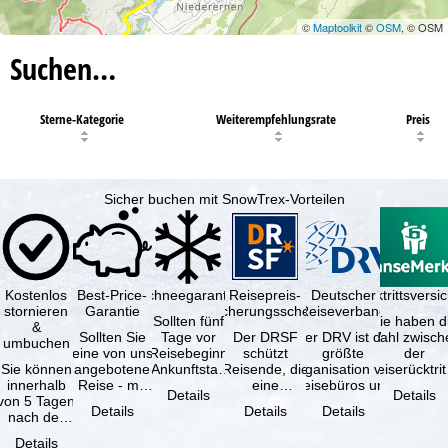
©
Maptoolkit
©
OSM
, © OSM
Suchen…
Sterne-Kategorie
Weiterempfehlungsrate
Preis
Sicher buchen mit SnowTrex-Vorteilen
Kostenlos
Best-Price-
Schneegarantie
Reisepreis-
Deutscher
Reiserücktrittsvers
stornieren
Garantie
Sicherungsschein
Reiseverband
Sollten fünf
Sie haben d
&
Sollten Sie
Tage vor
Der DRSF
Der DRV ist die
Wahl zwisch
umbuchen
eine von uns
Reisebeginn
schützt
größte
der
Sie können
angebotene
(Ankunftstag)
Reisende, die
Organisation von
Reiserücktrit
innerhalb
Reise - mit
aufgrund von
eine
Reisebüros und
Versicheru
Details
Details
von 5 Tagen
gleicher
Schneemangel
Pauschalreise
Reiseveranstaltern
(inklusive 
Details
Details
Details
nach der
Leistung und
…
oder
in …
Buchung
Verfügbarkeit
verbundene
Details