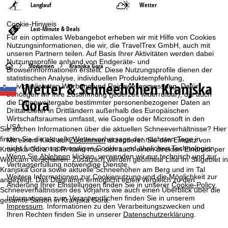
Langlauf
Wetter
Cookie-Hinweis
Last-Minute & Deals
Für ein optimales Webangebot erheben wir mit Hilfe von Cookies
Nutzungsinformationen, die wir, die TravelTrex GmbH, auch mit
unseren Partnern teilen. Auf Basis Ihrer Aktivitäten werden dabei
Nutzungsprofile anhand von Endgeräte- und
S
Slowenien
Kranjska Gora
Browserinformationen erstellt. Diese Nutzungsprofile dienen der
statistischen Analyse, individuellen Produktempfehlung,
Wetter & Schneehöhen Kranjska
t
individualisierten Werbung und Reichweitenmessung. Dafür
benötigen wir Ihre Zustimmung (jederzeit widerrufbar), die auch
Gora
die Datenweitergabe bestimmter personenbezogener Daten an
a
Drittanbieter in Drittländern außerhalb des Europäischen
Wirtschaftsraumes umfasst, wie Google oder Microsoft in den
USA.
r
Sie suchen Informationen über die aktuellen Schneeverhältnisse? Hier
finden Sie die aktuelle Wettervorhersage der nächsten Tage in
Mit einem Klick auf
Zustimmen
akzeptieren Sie den Einsatz von
nicht funktionsnotwendigen Cookies und ähnlichen Technologien.
t
Kranjska Gora. I.d.R. kann man sich auch einen direkten Eindruck per
Wenn Sie
Ablehnen
klicken, verwenden wir nur technisch und zur
Webcam verschaffen. Zusätzlich werden geöffnete Lifte im Skigebiet in
Vertragserfüllung notwendige Dienste.
Kranjska Gora sowie aktuelle Schneehöhen am Berg und im Tal
s
Weitere Informationen zur Cookienutzung und die Möglichkeit zur
angezeigt. Das Diagramm ermöglicht einen Vergleich zu den
Änderung Ihrer Einstellungen finden Sie in unserer
Cookie-Policy
.
Schneeverhältnissen des Vorjahrs wie auch einen Überblick über die
e
Informationen zum Verantwortlichen finden Sie in unserem
gesamte Saison in Kranjska Gora.
Impressum
. Informationen zu den Verarbeitungszwecken und
i
Ihren Rechten finden Sie in unserer
Datenschutzerklärung
.