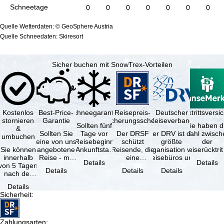
Schneetage
0
0
0
0
0
0
0
Quelle Wetterdaten: © GeoSphere Austria
Quelle Schneedaten: Skiresort
Sicher buchen mit SnowTrex-Vorteilen
Kostenlos
Best-Price-
Schneegarantie
Reisepreis-
Deutscher
Reiserücktrittsvers
stornieren
Garantie
Sicherungsschein
Reiseverband
Sollten fünf
Sie haben d
&
Sollten Sie
Tage vor
Der DRSF
Der DRV ist die
Wahl zwisch
umbuchen
eine von uns
Reisebeginn
schützt
größte
der
Sie können
angebotene
(Ankunftstag)
Reisende, die
Organisation von
Reiserücktrit
innerhalb
Reise - mit
aufgrund von
eine
Reisebüros und
Versicheru
Details
Details
von 5 Tagen
gleicher
Schneemangel
Pauschalreise
Reiseveranstaltern
(inklusive 
Details
Details
Details
nach der
Leistung und
…
oder
in …
Buchung
Verfügbarkeit
verbundene
Details
kostenfrei
…
Reiseleistungen
Sicherheit
:
zurücktreten,
…
…
Zahlungsarten
: