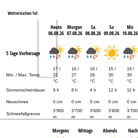
Wetterstation Tal
Heute
Morgen
Sa
So
Mo
06.08.26
07.08.26
08.08.26
09.08.26
10.08.26
5 Tage Vorhersage
17 /
16 /
16 /
15 /
15 /
Min. / Max. Temp.
32
27
26
30
30
°C
°C
°C
°C
°C
Sonnenscheindauer
9 h
8 h
4 h
12 h
11 h
Neuschnee
0 cm
0 cm
0 cm
0 cm
0 cm
3’900
3’700
3’600
3’600
3’700
Schneefallgrenze
m
m
m
m
m
Morgens
Mittags
Abends
Nach