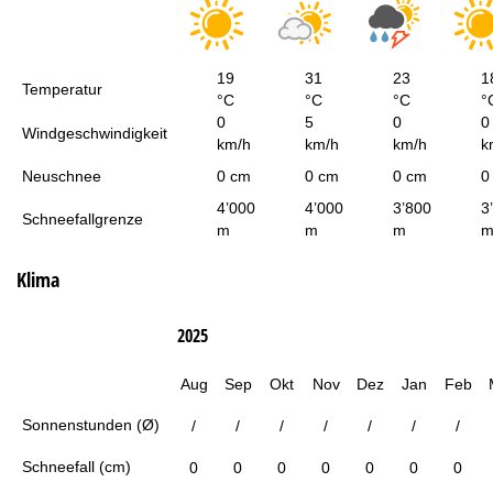
19
31
23
1
Temperatur
°C
°C
°C
°
0
5
0
0
Windgeschwindigkeit
km/h
km/h
km/h
k
Neuschnee
0 cm
0 cm
0 cm
0
4’000
4’000
3’800
3
Schneefallgrenze
m
m
m
Klima
2025
Aug
Sep
Okt
Nov
Dez
Jan
Feb
Sonnenstunden (Ø)
/
/
/
/
/
/
/
Schneefall (cm)
0
0
0
0
0
0
0