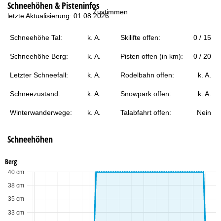
Schneehöhen & Pisteninfos
t
Zustimmen
letzte Aktualisierung: 01.08.2026
e
Schneehöhe Tal:
k. A.
Skilifte offen:
0 / 15
Schneehöhe Berg:
k. A.
Pisten offen (in km):
0 / 20
Letzter Schneefall:
k. A.
Rodelbahn offen:
k. A.
Schneezustand:
k. A.
Snowpark offen:
k. A.
Winterwanderwege:
k. A.
Talabfahrt offen:
Nein
Schneehöhen
Berg
40 cm
38 cm
35 cm
33 cm