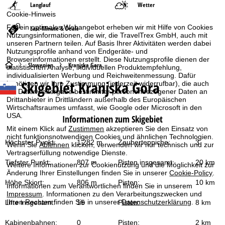
Langlauf
Wetter
Cookie-Hinweis
Für ein optimales Webangebot erheben wir mit Hilfe von Cookies
Last-Minute & Deals
Nutzungsinformationen, die wir, die TravelTrex GmbH, auch mit
unseren Partnern teilen. Auf Basis Ihrer Aktivitäten werden dabei
Nutzungsprofile anhand von Endgeräte- und
Browserinformationen erstellt. Diese Nutzungsprofile dienen der
S
Slowenien
Kranjska Gora
statistischen Analyse, individuellen Produktempfehlung,
individualisierten Werbung und Reichweitenmessung. Dafür
Skigebiet
Kranjska Gora
benötigen wir Ihre Zustimmung (jederzeit widerrufbar), die auch
t
die Datenweitergabe bestimmter personenbezogener Daten an
Drittanbieter in Drittländern außerhalb des Europäischen
a
Wirtschaftsraumes umfasst, wie Google oder Microsoft in den
USA.
Informationen zum Skigebiet
r
Mit einem Klick auf
Zustimmen
akzeptieren Sie den Einsatz von
nicht funktionsnotwendigen Cookies und ähnlichen Technologien.
Höchster Punkt:
1’282 m
Zauberteppiche:
3
Wenn Sie
Ablehnen
klicken, verwenden wir nur technisch und zur
t
Vertragserfüllung notwendige Dienste.
Tiefster Punkt:
807 m
Pisten insgesamt:
20 km
Weitere Informationen zur Cookienutzung und die Möglichkeit zur
s
Änderung Ihrer Einstellungen finden Sie in unserer
Cookie-Policy
.
Höhe Skiort:
806 m
Pisten:
10 km
Informationen zum Verantwortlichen finden Sie in unserem
e
Impressum
. Informationen zu den Verarbeitungszwecken und
Ihren Rechten finden Sie in unserer
Datenschutzerklärung
.
Lifte insgesamt:
15
Pisten:
8 km
i
Kabinenbahnen:
0
Pisten:
2 km