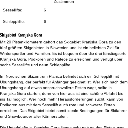
Zustimmen
t
Sessellifte:
6
e
Schlepplifte:
6
Skigebiet
Kranjska Gora
Mit 20 Pistenkilometern gehört das Skigebiet Kranjska Gora zu den
fünf größten Skigebieten in Slowenien und ist ein beliebtes Ziel für
Wintersportler und Familien. Es ist bequem über die drei Einstiegsorte
Kranjska Gora, Podkoren und Rateče zu erreichen und verfügt über
sechs Sessellifte und neun Schlepplifte.
Im Nordischen Skizentrum Planica befindet sich ein Schlepplift mit
Übungshang, der perfekt für Anfänger geeignet ist. Wer sich nach dem
Übungshang auf etwas anspruchsvollere Pisten wagt, sollte in
Kranjska Gora starten, denn von hier aus ist eine schöne Abfahrt bis
ins Tal möglich. Wer noch mehr Herausforderungen sucht, kann von
Podkoren aus mit dem Sessellift auch rote und schwarze Pisten
erreichen. Das Skigebiet bietet somit ideale Bedingungen für Skifahrer
und Snowboarder aller Könnerstufen.
Die Unterkünfte in Kranjska Gora liegen sehr nah an den Pisten, was