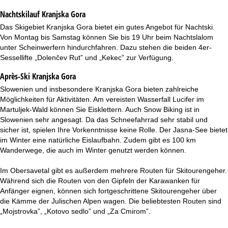
Nachtskilauf
Kranjska Gora
Das Skigebiet Kranjska Gora bietet ein gutes Angebot für Nachtski.
Von Montag bis Samstag können Sie bis 19 Uhr beim Nachtslalom
unter Scheinwerfern hindurchfahren. Dazu stehen die beiden 4er-
Sessellifte „Dolenčev Rut” und „Kekec” zur Verfügung.
Après-Ski Kranjska Gora
Slowenien und insbesondere Kranjska Gora bieten zahlreiche
Möglichkeiten für Aktivitäten. Am vereisten Wasserfall Lucifer im
Martuljek-Wald können Sie Eisklettern. Auch Snow Biking ist in
Slowenien sehr angesagt. Da das Schneefahrrad sehr stabil und
sicher ist, spielen Ihre Vorkenntnisse keine Rolle. Der Jasna-See bietet
im Winter eine natürliche Eislaufbahn. Zudem gibt es 100 km
Wanderwege, die auch im Winter genutzt werden können.
Im Obersavetal gibt es außerdem mehrere Routen für Skitourengeher.
Während sich die Routen von den Gipfeln der Karawanken für
Anfänger eignen, können sich fortgeschrittene Skitourengeher über
die Kämme der Julischen Alpen wagen. Die beliebtesten Routen sind
„Mojstrovka”, „Kotovo sedlo” und „Za Cmirom”.