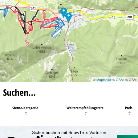
©
Maptoolkit
©
OSM
, © OSM
Suchen…
Sterne-Kategorie
Weiterempfehlungsrate
Preis
Sicher buchen mit SnowTrex-Vorteilen