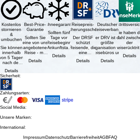
Kostenlos
Best-Price-
Schneegarantie
Reisepreis-
Deutscher
Reiserücktrittsvers
stornieren
Garantie
Sicherungsschein
Reiseverband
Sollten fünf
Sie haben d
&
Sollten Sie
Tage vor
Der DRSF
Der DRV ist die
Wahl zwisch
umbuchen
eine von uns
Reisebeginn
schützt
größte
der
Sie können
angebotene
(Ankunftstag)
Reisende, die
Organisation von
Reiserücktrit
innerhalb
Reise - mit
aufgrund von
eine
Reisebüros und
Versicheru
Details
Details
von 5 Tagen
gleicher
Schneemangel
Pauschalreise
Reiseveranstaltern
(inklusive 
Details
Details
Details
nach der
Leistung und
…
oder
in …
Buchung
Verfügbarkeit
verbundene
Details
kostenfrei
…
Reiseleistungen
Sicherheit
:
zurücktreten,
…
…
Zahlungsarten
:
Social Media
:
Unsere Marken
:
International
:
Impressum
Datenschutz
Barrierefreiheit
AGB
FAQ