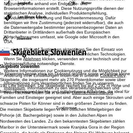
Langlauf
Wetter
Nutzungsprofile anhand von Endgeräte- und
Browserinformationen erstellt. Diese Nutzungsprofile dienen der
statistischen Analyse, individuellen Produktempfehlung,
Last-Minute & Deals
individualisierten Werbung und Reichweitenmessung. Dafür
benötigen wir Ihre Zustimmung (jederzeit widerrufbar), die auch
die Datenweitergabe bestimmter personenbezogener Daten an
Drittanbieter in Drittländern außerhalb des Europäischen
Wirtschaftsraumes umfasst, wie Google oder Microsoft in den
S
Slowenien
USA.
Skigebiete Slowenien
Mit einem Klick auf
Zustimmen
akzeptieren Sie den Einsatz von
t
nicht funktionsnotwendigen Cookies und ähnlichen Technologien.
Wenn Sie
Ablehnen
klicken, verwenden wir nur technisch und zur
a
Vertragserfüllung notwendige Dienste.
Skigebiete Slowenien
Weitere Informationen zur Cookienutzung und die Möglichkeit zur
In Slowenien liegen etwa ein Dutzend größere sowie unzählige kleine
r
Änderung Ihrer Einstellungen finden Sie in unserer
Cookie-Policy
.
Skigebiete, die insgesamt mehr als 270 Pistenkilometer sowie über
Informationen zum Verantwortlichen finden Sie in unserem
190 Lifte betreiben. Die Skigebiete reichen bis auf 2.292 m Höhe und
t
Impressum
. Informationen zu den Verarbeitungszwecken und
bieten überwiegend leichte und mittelschwere Abfahrten, die ideal für
Ihren Rechten finden Sie in unserer
Datenschutzerklärung
.
Familien und Einsteiger geeignet sind. Aber auch einige Skirouten und
s
schwarze Pisten für Könner sind in den größeren Zentren zu finden.
Zustimmen
Die meisten Skigebiete liegen in den östlichen Mittelgebirgen der
e
Pohorje (dt. Bachergebirge) sowie in den Julischen Alpen im
Nordwesten des Landes. Zu den bekanntesten Skigebieten zählen
i
Maribor in der Untersteiermark sowie Kranjska Gora in der Region
Gorenjska, die beide als Stationen des Alpinen Ski-Weltcups bekannt