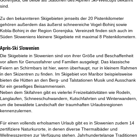
t
sind.
e
Zu den bekannteren Skigebieten jenseits der 20 Pistenkilometer
gehören außerdem das äußerst schneereiche Vogel-Bohinj sowie
Kobla-Bohinj in der Region Gorenjska. Vereinzelt finden sich auch im
Süden Sloweniens kleinere Skigebiete mit maximal 8 Pistenkilometern.
Après-Ski Slowenien
Die Skigebiete in Slowenien sind von ihrer Größe und Beschaffenheit
vor allem für Genussfahrer und Familien ausgelegt. Das klassische
Feiern an Schirmbars ist hier, wenn überhaupt, nur in kleinem Rahmen
in den Skizentren zu finden. Im Skigebiet von Maribor beispielsweise
bieten die Hütten an den Berg- und Talstationen Musik und Ausschank
für ein geselliges Beisammensein.
Neben dem Skifahren gibt es vielerlei Freizeitaktivitäten wie Rodeln,
Langlaufen, Schneeschuhwandern, Kutschfahrten und Winterwandern,
um die bewaldete Landschaft der traumhaften Urlaubsregionen
kennenzulernen.
Für einen vollends erholsamen Urlaub gibt es in Slowenien zudem 14
zertifiziere Naturkurorte, in denen diverse Thermalbäder und
Wellnesszentren zur Verfügung stehen. Jahrhundertelange Traditionen