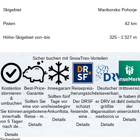
Mariborsko Pohorje
42 km
325 - 1’327 m
Sicher buchen mit SnowTrex-Vorteilen
Kostenlos
Best-Price-
Schneegarantie
Reisepreis-
Deutscher
Reiserücktrittsvers
stornieren
Garantie
Sicherungsschein
Reiseverband
Sollten fünf
Sie haben d
&
Sollten Sie
Tage vor
Der DRSF
Der DRV ist die
Wahl zwisch
umbuchen
eine von uns
Reisebeginn
schützt
größte
der
Sie können
angebotene
(Ankunftstag)
Reisende, die
Organisation von
Reiserücktrit
innerhalb
Reise - mit
aufgrund von
eine
Reisebüros und
Versicheru
Details
Details
von 5 Tagen
gleicher
Schneemangel
Pauschalreise
Reiseveranstaltern
(inklusive 
Details
Details
Details
nach der
Leistung und
…
oder
in …
Buchung
Verfügbarkeit
verbundene
Details
kostenfrei
…
Reiseleistungen
Sicherheit
: