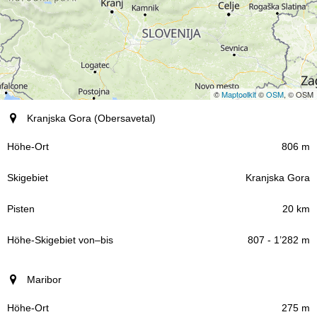
©
Maptoolkit
©
OSM
, © OSM
Ort (Region)
Kranjska Gora (Obersavetal)
Höhe-Ort
806 m
Kranjska Gora
Skigebiet
20 km
Pisten
807 - 1’282 m
Höhe-Skigebiet
Maribor
–
von
bis
275 m