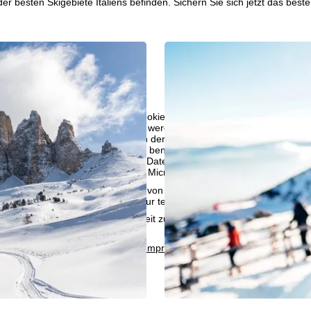
der besten Skigebiete Italiens befinden. Sichern Sie sich jetzt das bes
bot erheben wir mit Hilfe von Cookies Nutzungsinformationen, die wir
 teilen. Auf Basis Ihrer Aktivitäten werden dabei Nutzungsprofile anh
llt. Diese Nutzungsprofile dienen der statistischen Analyse, individue
g und Reichweitenmessung. Dafür benötigen wir Ihre Zustimmung (jederz
 bestimmter personenbezogener Daten an Drittanbieter in Drittländern
raumes umfasst, wie Google oder Microsoft in den USA.
mmen
akzeptieren Sie den Einsatz von nicht funktionsnotwendigen Cook
blehnen
klicken, verwenden wir nur technisch und zur Vertragserfüllun
 Cookienutzung und die Möglichkeit zur Änderung Ihrer Einstellungen f
wortlichen finden Sie in unserem
Impressum
. Informationen zu den V
in unserer
Datenschutzerklärung
.