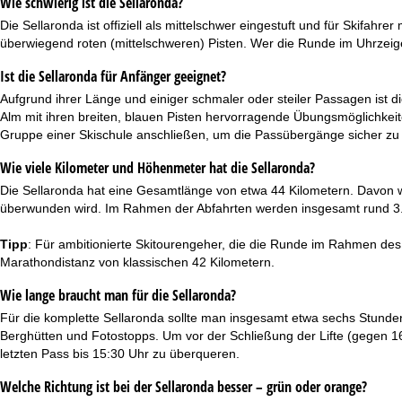
Wie schwierig ist die Sellaronda?
Die Sellaronda ist offiziell als mittelschwer eingestuft und für Skifa
überwiegend roten (mittelschweren) Pisten. Wer die Runde im Uhrzeige
Ist die Sellaronda für Anfänger geeignet?
Aufgrund ihrer Länge und einiger schmaler oder steiler Passagen ist 
Alm mit ihren breiten, blauen Pisten hervorragende Übungsmöglichkeite
Gruppe einer Skischule anschließen, um die Passübergänge sicher zu 
Wie viele Kilometer und Höhenmeter hat die Sellaronda?
Die Sellaronda hat eine Gesamtlänge von etwa 44 Kilometern. Davon we
überwunden wird. Im Rahmen der Abfahrten werden insgesamt rund 3.
Tipp
: Für ambitionierte Skitourengeher, die die Runde im Rahmen de
Marathondistanz von klassischen 42 Kilometern.
Wie lange braucht man für die Sellaronda?
Für die komplette Sellaronda sollte man insgesamt etwa sechs Stunden e
Berghütten und Fotostopps. Um vor der Schließung der Lifte (gegen 
letzten Pass bis 15:30 Uhr zu überqueren.
Welche Richtung ist bei der Sellaronda besser – grün oder orange?