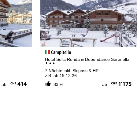
Campitello
Hotel Sella Ronda & Dependance Serenella
***
7 Nächte inkl. Skipass & HP
z.B. ab 19.12.26
414
1’175
CHF
CHF
ab
83 %
ab