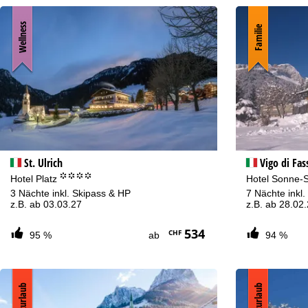
Wellness
Familie
St. Ulrich
Vigo di Fas
°°°°
Hotel Platz
Hotel Sonne-
3 Nächte inkl. Skipass & HP
7 Nächte inkl
z.B. ab 03.03.27
z.B. ab 28.02
534
CHF
95 %
ab
94 %
Kurzurlaub
Kurzurlaub