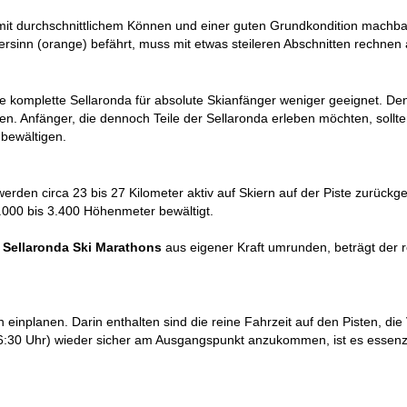
hrer mit durchschnittlichem Können und einer guten Grundkondition machb
rsinn (orange) befährt, muss mit etwas steileren Abschnitten rechnen 
die komplette Sellaronda für absolute Skianfänger weniger geeignet. D
n. Anfänger, die dennoch Teile der Sellaronda erleben möchten, sollte
bewältigen.
rden circa 23 bis 27 Kilometer aktiv auf Skiern auf der Piste zurückg
000 bis 3.400 Höhenmeter bewältigt.
s
Sellaronda Ski Marathons
aus eigener Kraft umrunden, beträgt der r
inplanen. Darin enthalten sind die reine Fahrzeit auf den Pisten, die V
16:30 Uhr) wieder sicher am Ausgangspunkt anzukommen, ist es essenz