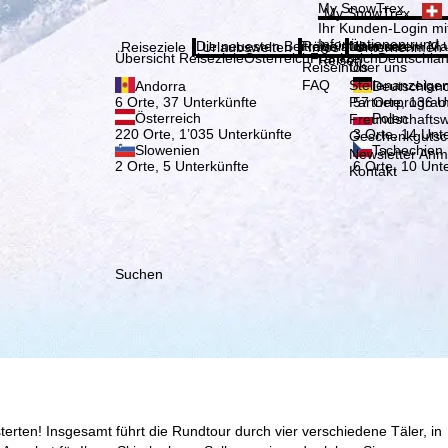
Bitte
My SnowTrex
My SnowTrex
Anmelden
Ihr Kunden-Login mit
Informationen rund 
Die neuesten Beiträge aus unserem Ma
Reiseinfos
Über uns
Reiseziele
Urlaubswelten
Infos
Unternehmen
Übersicht Reiseziele
Österreich
Frankreich
Deutschla
Reisen.
Reiseinfos
Über uns
FAQ
Stellenanzeige
Andorra
Deutschlan
Partnerprogra
6 Orte, 37 Unterkünfte
57 Orte, 136 U
Österreich
Polen
Freundschafts
220 Orte, 1’035 Unterkünfte
3 Orte, 14 Unt
Geschenkgutsc
Slowenien
Tschechien
Newsletter An
2 Orte, 5 Unterkünfte
6 Orte, 10 Unt
Kontakt
Suchen
terten! Insgesamt führt die Rundtour durch vier verschiedene Täler, in