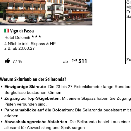
Beratung
Öf
044 580 28 88 oder +4922188828374
Mo
Fr
Sa
Vigo di Fassa
***
Hotel Dolomiti
4 Nächte inkl. Skipass & HP
z.B. ab 20.03.27
511
Zu
CHF
77 %
ab
Warum Skiurlaub an der Sellaronda?
Einzigartige Skiroute
: Die 23 bis 27 Pistenkilometer lange Rundto
Bergkulisse bestaunen können.
Zugang zu Top-Skigebieten
: Mit einem Skipass haben Sie Zugang 
Pisten verbunden sind.
Panoramablicke auf die Dolomiten
: Die Sellaronda begeistert mi
erleben.
Abwechslungsreiche Abfahrten
: Die Sellaronda besteht aus einer
allesamt für Abwechslung und Spaß sorgen.