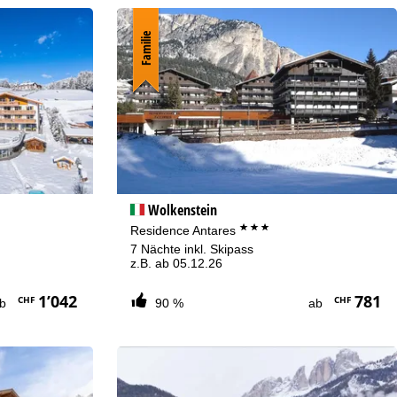
Familie
Wolkenstein
***
Residence Antares
7 Nächte inkl. Skipass
z.B. ab 05.12.26
1’042
781
CHF
CHF
ab
90 %
ab