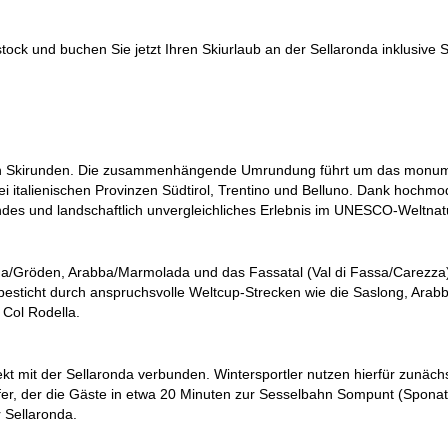
k und buchen Sie jetzt Ihren Skiurlaub an der Sellaronda inklusive S
esten Skirunden. Die zusammenhängende Umrundung führt um das monume
i italienischen Provinzen Südtirol, Trentino und Belluno. Dank hochmode
des und landschaftlich unvergleichliches Erlebnis im UNESCO-Weltnat
na/Gröden, Arabba/Marmolada und das Fassatal (Val di Fassa/Carezza). J
besticht durch anspruchsvolle Weltcup-Strecken wie die Saslong, Arabb
Col Rodella.
rekt mit der Sellaronda verbunden. Wintersportler nutzen hierfür zunäch
er, der die Gäste in etwa 20 Minuten zur Sesselbahn Sompunt (Sponata)
 Sellaronda.