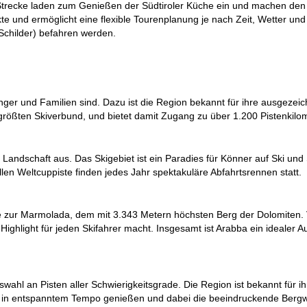
 Strecke laden zum Genießen der Südtiroler Küche ein und machen den 
kte und ermöglicht eine flexible Tourenplanung je nach Zeit, Wetter u
Schilder) befahren werden.
fänger und Familien sind. Dazu ist die Region bekannt für ihre ausgeze
t größten Skiverbund, und bietet damit Zugang zu über 1.200 Pistenkilo
e Landschaft aus. Das Skigebiet ist ein Paradies für Könner auf Ski 
len Weltcuppiste finden jedes Jahr spektakuläre Abfahrtsrennen statt.
he zur Marmolada, dem mit 3.343 Metern höchsten Berg der Dolomiten.
ghlight für jeden Skifahrer macht. Insgesamt ist Arabba ein idealer Au
wahl an Pisten aller Schwierigkeitsgrade. Die Region ist bekannt für ih
da in entspanntem Tempo genießen und dabei die beeindruckende Berg