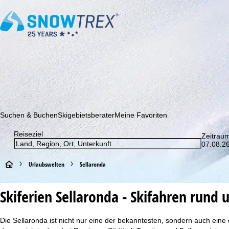
Abonnieren Sie unseren Newsletter und erfahren Sie als Erster 
Suchen & Buchen
Skigebietsberater
Meine Favoriten
Reiseziel
Zeitrau
07.08.26
S
Urlaubswelten
Sellaronda
t
Skiferien Sellaronda - Skifahren rund 
a
Die Sellaronda ist nicht nur eine der bekanntesten, sondern auch eine 
r