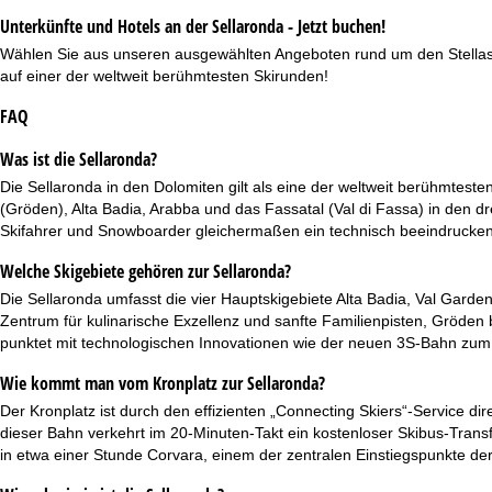
Unterkünfte und Hotels an der Sellaronda - Jetzt buchen!
Wählen Sie aus unseren ausgewählten Angeboten rund um den Stellastoc
auf einer der weltweit berühmtesten Skirunden!
FAQ
Was ist die Sellaronda?
Die Sellaronda in den Dolomiten gilt als eine der weltweit berühmt
(Gröden), Alta Badia, Arabba und das Fassatal (Val di Fassa) in den dre
Skifahrer und Snowboarder gleichermaßen ein technisch beeindrucken
Welche Skigebiete gehören zur Sellaronda?
Die Sellaronda umfasst die vier Hauptskigebiete Alta Badia, Val Garde
Zentrum für kulinarische Exzellenz und sanfte Familienpisten, Gröden 
punktet mit technologischen Innovationen wie der neuen 3S-Bahn zum 
Wie kommt man vom Kronplatz zur Sellaronda?
Der
Kronplatz
ist durch den effizienten „Connecting Skiers“-Service di
dieser Bahn verkehrt im 20-Minuten-Takt ein kostenloser Skibus-Transf
in etwa einer Stunde Corvara, einem der zentralen Einstiegspunkte der