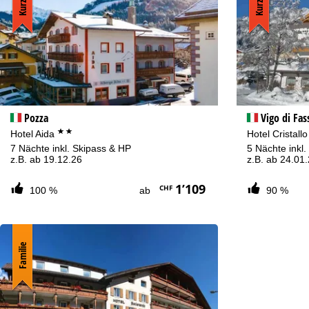
Pozza
Vigo di Fas
**
Hotel Aida
Hotel Cristall
7 Nächte inkl. Skipass & HP
5 Nächte inkl
z.B. ab 19.12.26
z.B. ab 24.01
1’109
CHF
100 %
ab
90 %
Familie