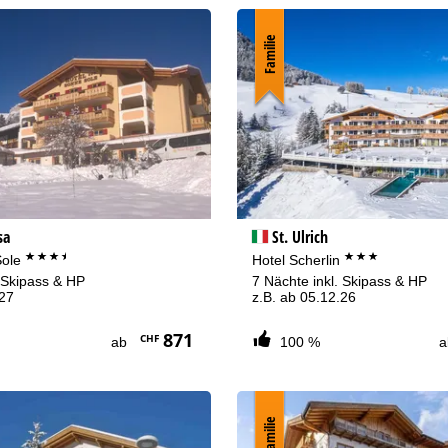
Familie
sa
St. Ulrich
***+
***
Sole
Hotel Scherlin
. Skipass & HP
7 Nächte inkl. Skipass & HP
.27
z.B. ab 05.12.26
871
CHF
ab
100 %
Familie