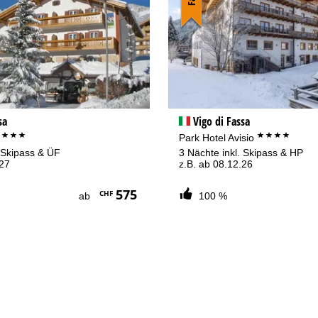
sa
Vigo di Fassa
***
****
o
Park Hotel Avisio
. Skipass & ÜF
3 Nächte inkl. Skipass & HP
.27
z.B. ab 08.12.26
575
CHF
ab
100 %