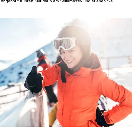
te Angebot für Ihren Skiurlaub am Sellamassiv und erleben Sie
, die TravelTrex GmbH,
and von Endgeräte- und
llen Produktempfehlung,
eit widerrufbar), die
 außerhalb des
ies und ähnlichen
g notwendige Dienste.
inden Sie in unserer
erarbeitungszwecken und