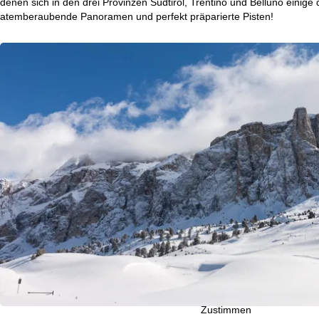
denen sich in den drei Provinzen Südtirol, Trentino und Belluno einige 
atemberaubende Panoramen und perfekt präparierte Pisten!
t
s
e
Cookie-Hinweis
i
Für ein optimales Webange
auch mit unseren Partnern
t
Browserinformationen erste
individualisierten Werbun
auch die Datenweitergabe
e
Europäischen Wirtschafts
Mit einem Klick auf
Zusti
Technologien. Wenn Sie
A
Weitere Informationen zur
Cookie-Policy
.
Informationen zum Verant
Ihren Rechten finden Sie 
Zustimmen