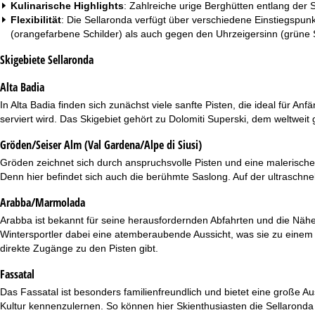
Kulinarische Highlights
: Zahlreiche urige Berghütten entlang der
Flexibilität
: Die Sellaronda verfügt über verschiedene Einstiegspun
(orangefarbene Schilder) als auch gegen den Uhrzeigersinn (grüne 
Skigebiete Sellaronda
Alta Badia
In
Alta Badia
finden sich zunächst viele sanfte Pisten, die ideal für An
serviert wird. Das Skigebiet gehört zu Dolomiti Superski, dem weltwei
Gröden/Seiser Alm (Val Gardena/Alpe di Siusi)
Gröden
zeichnet sich durch anspruchsvolle Pisten und eine malerisch
Denn hier befindet sich auch die berühmte Saslong. Auf der ultraschnel
Arabba/Marmolada
Arabba
ist bekannt für seine herausfordernden Abfahrten und die Nä
Wintersportler dabei eine atemberaubende Aussicht, was sie zu einem Hi
direkte Zugänge zu den Pisten gibt.
Fassatal
Das
Fassatal
ist besonders familienfreundlich und bietet eine große Aus
Kultur kennenzulernen. So können hier Skienthusiasten die Sellaron