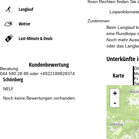
Ihren Rechten finden Sie 
Langlauf
t
Loipenkilomete
Zustimmen
Wetter
s
Beim Langlauf kö
eine Rundloipe m
e
Last-Minute & Deals
Noch mehr Auswa
oder das Langlau
i
Unterkünfte 
t
Kundenbewertung
Beratung
Öf
044 580 28 88 oder +4922188828374
Mo
Karte
e
Schönberg
Fr
Sa
NEU!
+
Noch keine Bewertungen vorhanden.
-
Zu