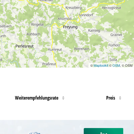
©
Maptoolkit
©
OSM
, © OSM
Weiterempfehlungsrate
Preis