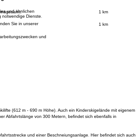
ies und ähnlichen
 insgesamt:
1 km
g notwendige Dienste.
inden Sie in unserer
:
1 km
erarbeitungszwecken und
kilifte (612 m - 690 m Höhe). Auch ein Kinderskigelände mit eigenem
ner Abfahrtslänge von 300 Metern, befindet sich ebenfalls in
Abfahrtsstrecke und einer Beschneiungsanlage. Hier befindet sich auch