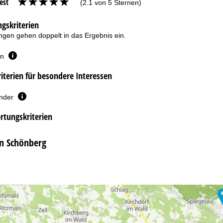
est
(2.1 von 5 Sternen)
gskriterien
gen gehen doppelt in das Ergebnis ein.
en
terien für besondere Interessen
inder
rtungskriterien
in Schönberg