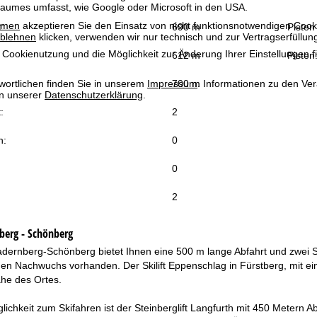
raumes umfasst, wie Google oder Microsoft in den USA.
mmen
akzeptieren Sie den Einsatz von nicht funktionsnotwendigen Cook
:
690 m
Pisten
blehnen
klicken, verwenden wir nur technisch und zur Vertragserfüllun
 Cookienutzung und die Möglichkeit zur Änderung Ihrer Einstellungen f
612 m
Pisten
700 m
wortlichen finden Sie in unserem
Impressum
. Informationen zu den V
in unserer
Datenschutzerklärung
.
:
2
n:
0
0
2
berg - Schönberg
adernberg-Schönberg bietet Ihnen eine 500 m lange Abfahrt und zwei S
ür den Nachwuchs vorhanden. Der Skilift Eppenschlag in Fürstberg, mit ei
ähe des Ortes.
lichkeit zum Skifahren ist der Steinberglift Langfurth mit 450 Metern 