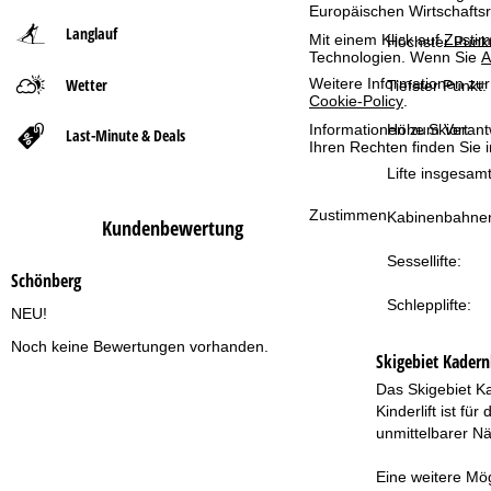
Europäischen Wirtschafts
Langlauf
t
Mit einem Klick auf
Zusti
Höchster Punkt
Technologien. Wenn Sie
A
Wetter
Weitere Informationen zur
s
Tiefster Punkt:
Cookie-Policy
.
e
Höhe Skiort:
Informationen zum Verant
Last-Minute & Deals
Ihren Rechten finden Sie 
Lifte insgesamt
i
Zustimmen
Kabinenbahne
t
Kundenbewertung
Sessellifte:
e
Schönberg
Schlepplifte:
NEU!
Noch keine Bewertungen vorhanden.
Skigebiet
Kadern
Das Skigebiet K
Kinderlift ist f
unmittelbarer N
Eine weitere Mög