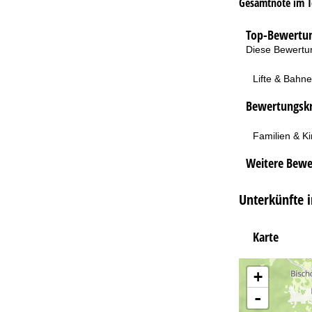
Gesamtnote im T
Top-Bewertun
Diese Bewertun
Lifte & Bahn
Bewertungskri
Familien & K
Weitere Bewe
Unterkünfte 
Karte
+
-