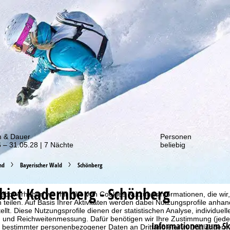
von unseren Rabatt-Aktionen!
m & Dauer
Personen
 – 31.05.28 | 7 Nächte
beliebig
nd
Bayerischer Wald
Schönberg
ebiet
Kadernberg - Schönberg
bot erheben wir mit Hilfe von Cookies Nutzungsinformationen, die wir
 teilen. Auf Basis Ihrer Aktivitäten werden dabei Nutzungsprofile anh
llt. Diese Nutzungsprofile dienen der statistischen Analyse, individue
g und Reichweitenmessung. Dafür benötigen wir Ihre Zustimmung (jederz
Informationen zum Sk
 bestimmter personenbezogener Daten an Drittanbieter in Drittländern