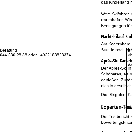
das Kinderland m
Wem Skifahren ni
traumhaften Win
Bedingungen für 
Nachtskilauf
Kad
Am Kadernberg fi
Stunde noch ein
Beratung
Öf
044 580 28 88 oder +4922188828374
Mo
Fr
Après-Ski Kadern
Sa
Der Après-Ski in
Schöneres, als 
genießen. Zusätz
dies in gesellsc
Das Skigebiet Ka
Experten-Tes
Zu
Der Testbericht 
Bewertungskriter