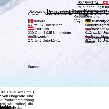
Bitte
My SnowTrex
My SnowTrex
Anmelden
Ihr Kunden-Login mit
Informationen rund 
Die neuesten Beiträge aus unserem Ma
Reiseinfos
Über uns
Reiseziele
Urlaubswelten
Infos
Unternehmen
Übersicht Reiseziele
Österreich
Frankreich
Deutschla
Reisen.
Reiseinfos
Über uns
FAQ
Stellenanzeige
Andorra
Deutschlan
Partnerprogra
6 Orte, 37 Unterkünfte
57 Orte, 136 U
Österreich
Polen
Freundschafts
220 Orte, 1’035 Unterkünfte
3 Orte, 14 Unt
Geschenkgutsc
Slowenien
Tschechien
Newsletter An
2 Orte, 5 Unterkünfte
6 Orte, 10 Unt
Kontakt
Suchen
, die TravelTrex GmbH,
and von Endgeräte- und
llen Produktempfehlung,
eit widerrufbar), die
igebiet
 außerhalb des