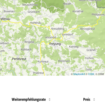
©
Maptoolkit
©
OSM
, © OSM
Weiterempfehlungsrate
Preis