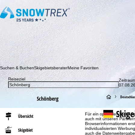
Abonnieren Sie unseren Newsletter und erfahren Sie als Erster 
Suchen & Buchen
Skigebietsberater
Meine Favoriten
Reiseziel
Zeitrau
07.08.26
S
Deutschla
Schönberg
Cookie-Hinweis
t
Skig
Für ein optimales Webange
Übersicht
auch mit unseren Partnern
a
Browserinformationen erste
individualisierten Werbun
Skigebiet
auch die Datenweitergabe
r