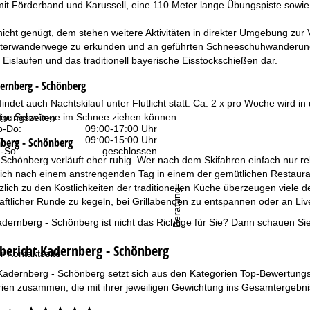
it Förderband und Karussell, eine 110 Meter lange Übungspiste sowie 
cht genügt, dem stehen weitere Aktivitäten in direkter Umgebung zur Ve
terwanderwege zu erkunden und an geführten Schneeschuhwanderungen
Eislaufen und das traditionell bayerische Eisstockschießen dar.
ernberg - Schönberg
ndet auch Nachtskilauf unter Flutlicht statt. Ca. 2 x pro Woche wird i
ige Schwünge im Schnee ziehen können.
fnungszeiten
-Do:
09:00-17:00 Uhr
:
09:00-15:00 Uhr
berg - Schönberg
-So:
geschlossen
 Schönberg verläuft eher ruhig. Wer nach dem Skifahren einfach nur rel
sich nach einem anstrengenden Tag in einem der gemütlichen Restauran
lich zu den Köstlichkeiten der traditionellen Küche überzeugen viele d
Beratung
haftlicher Runde zu kegeln, bei Grillabenden zu entspannen oder an L
dernberg - Schönberg ist nicht das Richtige für Sie? Dann schauen Si
tbericht Kadernberg - Schönberg
r Kontaktseite
Kadernberg - Schönberg setzt sich aus den Kategorien Top-Bewertungsk
ien zusammen, die mit ihrer jeweiligen Gewichtung ins Gesamtergebnis