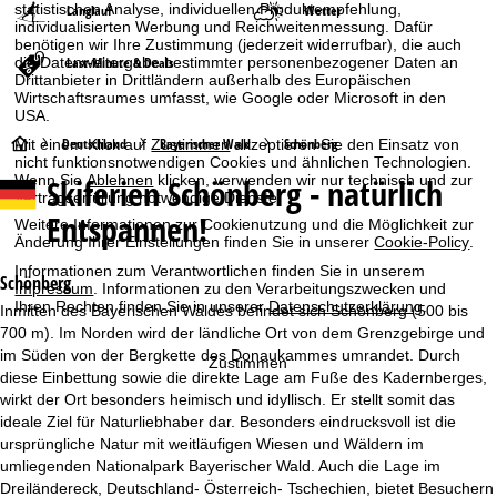
statistischen Analyse, individuellen Produktempfehlung,
Langlauf
Wetter
individualisierten Werbung und Reichweitenmessung. Dafür
benötigen wir Ihre Zustimmung (jederzeit widerrufbar), die auch
Last-Minute & Deals
die Datenweitergabe bestimmter personenbezogener Daten an
Drittanbieter in Drittländern außerhalb des Europäischen
Wirtschaftsraumes umfasst, wie Google oder Microsoft in den
USA.
S
Deutschland
Bayerischer Wald
Schönberg
Mit einem Klick auf
Zustimmen
akzeptieren Sie den Einsatz von
nicht funktionsnotwendigen Cookies und ähnlichen Technologien.
Skiferien
Schönberg - natürlich
Wenn Sie
Ablehnen
klicken, verwenden wir nur technisch und zur
t
Vertragserfüllung notwendige Dienste.
Entspannen!
Weitere Informationen zur Cookienutzung und die Möglichkeit zur
a
Änderung Ihrer Einstellungen finden Sie in unserer
Cookie-Policy
.
Informationen zum Verantwortlichen finden Sie in unserem
r
Schönberg
Impressum
. Informationen zu den Verarbeitungszwecken und
Ihren Rechten finden Sie in unserer
Datenschutzerklärung
.
Inmitten des Bayerischen Waldes befindet sich Schönberg (500 bis
t
700 m). Im Norden wird der ländliche Ort von dem Grenzgebirge und
im Süden von der Bergkette des Donaukammes umrandet. Durch
Zustimmen
s
diese Einbettung sowie die direkte Lage am Fuße des Kadernberges,
wirkt der Ort besonders heimisch und idyllisch. Er stellt somit das
e
ideale Ziel für Naturliebhaber dar. Besonders eindrucksvoll ist die
ursprüngliche Natur mit weitläufigen Wiesen und Wäldern im
i
umliegenden Nationalpark Bayerischer Wald. Auch die Lage im
Dreiländereck, Deutschland- Österreich- Tschechien, bietet Besuchern