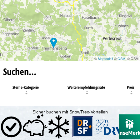
©
Maptoolkit
©
OSM
, © OSM
Suchen…
Sterne-Kategorie
Weiterempfehlungsrate
Preis
Sicher buchen mit SnowTrex-Vorteilen