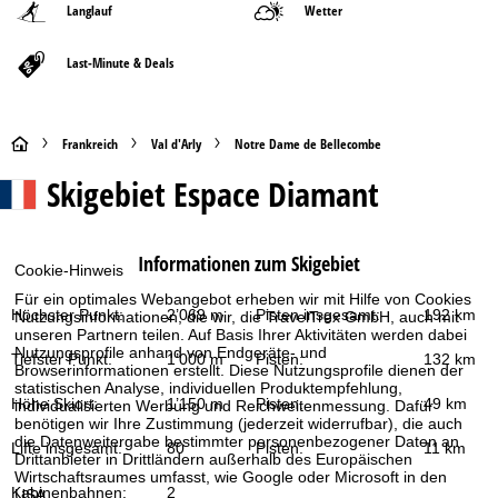
Langlauf
Wetter
Last-Minute & Deals
S
Frankreich
Val d'Arly
Notre Dame de Bellecombe
Skigebiet
Espace Diamant
t
a
Informationen zum Skigebiet
Cookie-Hinweis
r
Für ein optimales Webangebot erheben wir mit Hilfe von Cookies
Höchster Punkt:
2’069 m
Pisten insgesamt:
192 km
Nutzungsinformationen, die wir, die TravelTrex GmbH, auch mit
t
unseren Partnern teilen. Auf Basis Ihrer Aktivitäten werden dabei
Nutzungsprofile anhand von Endgeräte- und
Tiefster Punkt:
1’000 m
Pisten:
132 km
Browserinformationen erstellt. Diese Nutzungsprofile dienen der
s
statistischen Analyse, individuellen Produktempfehlung,
Höhe Skiort:
1’150 m
Pisten:
49 km
individualisierten Werbung und Reichweitenmessung. Dafür
e
benötigen wir Ihre Zustimmung (jederzeit widerrufbar), die auch
die Datenweitergabe bestimmter personenbezogener Daten an
Lifte insgesamt:
80
Pisten:
11 km
Drittanbieter in Drittländern außerhalb des Europäischen
i
Wirtschaftsraumes umfasst, wie Google oder Microsoft in den
Kabinenbahnen:
2
USA.