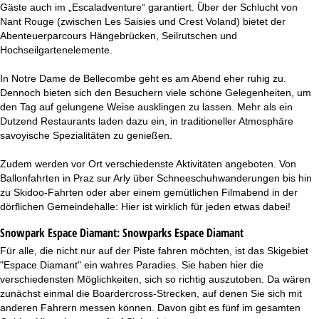
Gäste auch im „Escaladventure“ garantiert. Über der Schlucht von
Nant Rouge (zwischen Les Saisies und Crest Voland) bietet der
Abenteuerparcours Hängebrücken, Seilrutschen und
Hochseilgartenelemente.
In Notre Dame de Bellecombe geht es am Abend eher ruhig zu.
Dennoch bieten sich den Besuchern viele schöne Gelegenheiten, um
den Tag auf gelungene Weise ausklingen zu lassen. Mehr als ein
Dutzend Restaurants laden dazu ein, in traditioneller Atmosphäre
savoyische Spezialitäten zu genießen.
Zudem werden vor Ort verschiedenste Aktivitäten angeboten. Von
Ballonfahrten in Praz sur Arly über Schneeschuhwanderungen bis hin
zu Skidoo-Fahrten oder aber einem gemütlichen Filmabend in der
dörflichen Gemeindehalle: Hier ist wirklich für jeden etwas dabei!
Snowpark Espace Diamant:
Snowparks Espace Diamant
Für alle, die nicht nur auf der Piste fahren möchten, ist das Skigebiet
"Espace Diamant" ein wahres Paradies. Sie haben hier die
verschiedensten Möglichkeiten, sich so richtig auszutoben. Da wären
zunächst einmal die Boardercross-Strecken, auf denen Sie sich mit
anderen Fahrern messen können. Davon gibt es fünf im gesamten