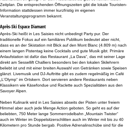
Zeitplan. Die entsprechenden Öffnungszeiten gibt die lokale Touristen-
Information stattdessen immer kurzfristig im eigenen
Veranstaltungsprogramm bekannt.
Après-Ski Espace Diamant
Après-Ski heißt in Les Saisies nicht unbedingt Party pur. Der
traditionelle Fokus auf ein familiäres Publikum bedeutet aber nicht,
dass es an der Skistation mit Blick auf den Mont Blanc (4.809 m) nach
einem langen Pistentag keine Cocktails und gute Musik gibt. Primäre
Anlaufstation ist dafür das Restaurant „La Dava“, das mit seiner Lage
direkt am Sessellift Challiers besonders bei den lokalen Skilehrern
beliebt ist und mit einer breiten Auswahl von Getränken sowie Speisen
glänzt. Livemusik und DJ-Auftritte gibt es zudem regelmäßig im Café
„L'Olymp“ im Ortskern. Dort servieren andere Restaurants neben
Klassikern wie Käsefondue und Raclette auch Spezialitäten aus den
Savoyer Alpen.
Neben Kulinarik wird in Les Saisies abseits der Pisten unter freiem
Himmel aber auch jede Menge Action geboten. So geht es auf der
beliebten, 750 Meter lange Sommerrodelbahn „Mountain Twister“
auch im Winter im Doppelsitzerschlitten auch im Winter mit bis zu 40
Kilometern pro Stunde bergab. Positive Adrenalinschübe sind für die