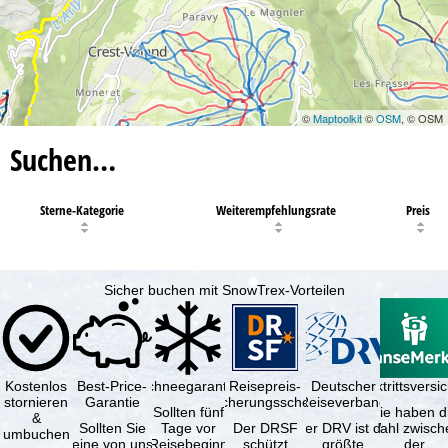
©
Maptoolkit
©
OSM
, © OSM
Suchen…
Sterne-Kategorie
Weiterempfehlungsrate
Preis
Sicher buchen mit SnowTrex-Vorteilen
Kostenlos
Best-Price-
Schneegarantie
Reisepreis-
Deutscher
Reiserücktrittsvers
stornieren
Garantie
Sicherungsschein
Reiseverband
Sollten fünf
Sie haben d
&
Sollten Sie
Tage vor
Der DRSF
Der DRV ist die
Wahl zwisch
umbuchen
eine von uns
Reisebeginn
schützt
größte
der