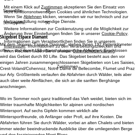
t
Mit einem Klick auf
Zustimmen
akzeptieren Sie den Einsatz von
Sessellifte:
28
nicht funktionsnotwendigen Cookies und ähnlichen Technologien.
e
Wenn Sie
Ablehnen
klicken, verwenden wir nur technisch und zur
Vertragserfüllung notwendige Dienste.
Schlepplifte:
50
Weitere Informationen zur Cookienutzung und die Möglichkeit zur
Änderung Ihrer Einstellungen finden Sie in unserer
Cookie-Policy
.
Skigebiet
Espace Diamant
Informationen zum Verantwortlichen finden Sie in unserem
Mit dem Skipass "Espace Diamant" stehen Ihnen 192 Pistenkilometer
Impressum
. Informationen zu den Verarbeitungszwecken und
offen – und damit 158 abwechslungsreiche Abfahrten. Erschlossen
Ihren Rechten finden Sie in unserer
Datenschutzerklärung
.
wird das Gebiet durch 80 Lifte. Das Skigebiet besteht aus den vor
einigen Jahren zusammengeschlossenen Skigebieten von Les Saisies,
Zustimmen
Crest-Voland/Cohennoz, Notre Dame de Bellecombe, Flumet und Praz
sur Arly. Größtenteils verlaufen die Abfahrten durch Wälder, teils aber
auch über weite Almflächen, die sich an die sanften Berghänge
anschmiegen.
Wo im Sommer noch ganz traditionell das Vieh weidet, bieten sich im
Winter traumhafte Möglichkeiten für alpinen und nordischen
Wintersport. Auf sechs Gipfeln kommen wirklich alle
Wintersportfreunde, ob Anfänger oder Profi, auf ihre Kosten. Die
Abfahrten führen Sie durch Wälder, vorbei an alten Chalets und bieten
immer wieder beeindruckende Ausblicke über die umliegenden Berge
und den faszinierenden Mont Blanc.