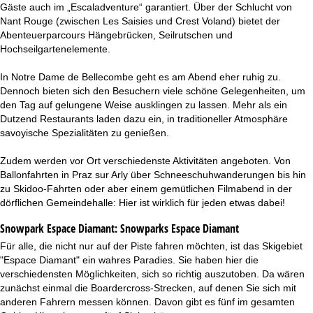
Gäste auch im „Escaladventure“ garantiert. Über der Schlucht von
Nant Rouge (zwischen Les Saisies und Crest Voland) bietet der
Abenteuerparcours Hängebrücken, Seilrutschen und
Hochseilgartenelemente.
In Notre Dame de Bellecombe geht es am Abend eher ruhig zu.
Dennoch bieten sich den Besuchern viele schöne Gelegenheiten, um
den Tag auf gelungene Weise ausklingen zu lassen. Mehr als ein
Dutzend Restaurants laden dazu ein, in traditioneller Atmosphäre
savoyische Spezialitäten zu genießen.
Zudem werden vor Ort verschiedenste Aktivitäten angeboten. Von
Ballonfahrten in Praz sur Arly über Schneeschuhwanderungen bis hin
zu Skidoo-Fahrten oder aber einem gemütlichen Filmabend in der
dörflichen Gemeindehalle: Hier ist wirklich für jeden etwas dabei!
Snowpark Espace Diamant:
Snowparks Espace Diamant
Für alle, die nicht nur auf der Piste fahren möchten, ist das Skigebiet
"Espace Diamant" ein wahres Paradies. Sie haben hier die
verschiedensten Möglichkeiten, sich so richtig auszutoben. Da wären
zunächst einmal die Boardercross-Strecken, auf denen Sie sich mit
anderen Fahrern messen können. Davon gibt es fünf im gesamten