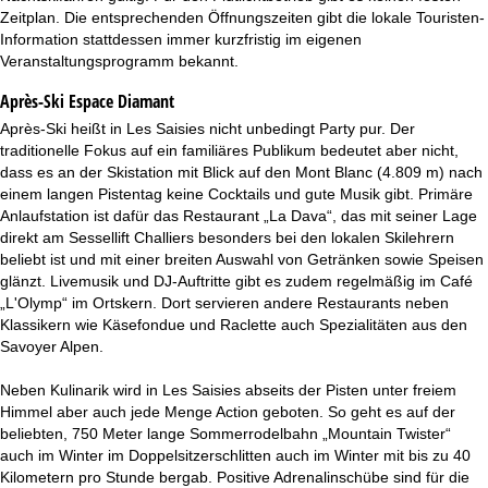
Zeitplan. Die entsprechenden Öffnungszeiten gibt die lokale Touristen-
Information stattdessen immer kurzfristig im eigenen
Veranstaltungsprogramm bekannt.
Après-Ski Espace Diamant
Après-Ski heißt in Les Saisies nicht unbedingt Party pur. Der
traditionelle Fokus auf ein familiäres Publikum bedeutet aber nicht,
dass es an der Skistation mit Blick auf den Mont Blanc (4.809 m) nach
einem langen Pistentag keine Cocktails und gute Musik gibt. Primäre
Anlaufstation ist dafür das Restaurant „La Dava“, das mit seiner Lage
direkt am Sessellift Challiers besonders bei den lokalen Skilehrern
beliebt ist und mit einer breiten Auswahl von Getränken sowie Speisen
glänzt. Livemusik und DJ-Auftritte gibt es zudem regelmäßig im Café
„L'Olymp“ im Ortskern. Dort servieren andere Restaurants neben
Klassikern wie Käsefondue und Raclette auch Spezialitäten aus den
Savoyer Alpen.
Neben Kulinarik wird in Les Saisies abseits der Pisten unter freiem
Himmel aber auch jede Menge Action geboten. So geht es auf der
beliebten, 750 Meter lange Sommerrodelbahn „Mountain Twister“
auch im Winter im Doppelsitzerschlitten auch im Winter mit bis zu 40
Kilometern pro Stunde bergab. Positive Adrenalinschübe sind für die