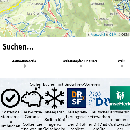
©
Maptoolkit
©
OSM
, © OSM
Suchen…
Sterne-Kategorie
Weiterempfehlungsrate
Preis
Sicher buchen mit SnowTrex-Vorteilen
Kostenlos
Best-Price-
Schneegarantie
Reisepreis-
Deutscher
Reiserücktrittsvers
stornieren
Garantie
Sicherungsschein
Reiseverband
Sollten fünf
Sie haben d
&
Sollten Sie
Tage vor
Der DRSF
Der DRV ist die
Wahl zwisch
umbuchen
eine von uns
Reisebeginn
schützt
größte
der