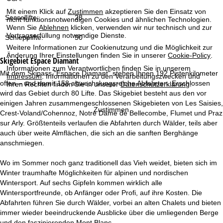
t
Mit einem Klick auf
Zustimmen
akzeptieren Sie den Einsatz von
Sessellifte:
28
nicht funktionsnotwendigen Cookies und ähnlichen Technologien.
e
Wenn Sie
Ablehnen
klicken, verwenden wir nur technisch und zur
Vertragserfüllung notwendige Dienste.
Schlepplifte:
50
Weitere Informationen zur Cookienutzung und die Möglichkeit zur
Änderung Ihrer Einstellungen finden Sie in unserer
Cookie-Policy
.
Skigebiet
Espace Diamant
Informationen zum Verantwortlichen finden Sie in unserem
Mit dem Skipass "Espace Diamant" stehen Ihnen 192 Pistenkilometer
Impressum
. Informationen zu den Verarbeitungszwecken und
offen – und damit 158 abwechslungsreiche Abfahrten. Erschlossen
Ihren Rechten finden Sie in unserer
Datenschutzerklärung
.
wird das Gebiet durch 80 Lifte. Das Skigebiet besteht aus den vor
einigen Jahren zusammengeschlossenen Skigebieten von Les Saisies,
Zustimmen
Crest-Voland/Cohennoz, Notre Dame de Bellecombe, Flumet und Praz
sur Arly. Größtenteils verlaufen die Abfahrten durch Wälder, teils aber
auch über weite Almflächen, die sich an die sanften Berghänge
anschmiegen.
Wo im Sommer noch ganz traditionell das Vieh weidet, bieten sich im
Winter traumhafte Möglichkeiten für alpinen und nordischen
Wintersport. Auf sechs Gipfeln kommen wirklich alle
Wintersportfreunde, ob Anfänger oder Profi, auf ihre Kosten. Die
Abfahrten führen Sie durch Wälder, vorbei an alten Chalets und bieten
immer wieder beeindruckende Ausblicke über die umliegenden Berge
und den faszinierenden Mont Blanc.