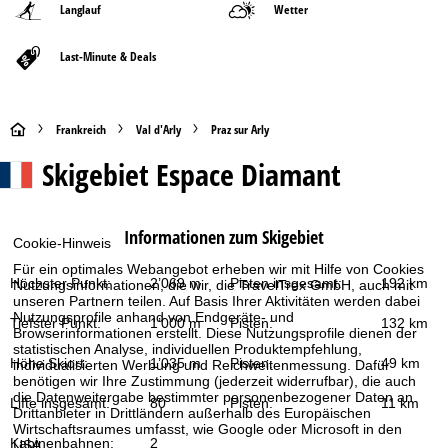
Langlauf
Wetter
Last-Minute & Deals
S
Frankreich
Val d'Arly
Praz sur Arly
Skigebiet
Espace Diamant
t
a
Informationen zum Skigebiet
Cookie-Hinweis
r
Für ein optimales Webangebot erheben wir mit Hilfe von Cookies
Höchster Punkt:
2’069 m
Pisten insgesamt:
192 km
Nutzungsinformationen, die wir, die TravelTrex GmbH, auch mit
t
unseren Partnern teilen. Auf Basis Ihrer Aktivitäten werden dabei
Nutzungsprofile anhand von Endgeräte- und
Tiefster Punkt:
1’000 m
Pisten:
132 km
Browserinformationen erstellt. Diese Nutzungsprofile dienen der
s
statistischen Analyse, individuellen Produktempfehlung,
Höhe Skiort:
1’035 m
Pisten:
49 km
individualisierten Werbung und Reichweitenmessung. Dafür
e
benötigen wir Ihre Zustimmung (jederzeit widerrufbar), die auch
die Datenweitergabe bestimmter personenbezogener Daten an
Lifte insgesamt:
80
Pisten:
11 km
Drittanbieter in Drittländern außerhalb des Europäischen
i
Wirtschaftsraumes umfasst, wie Google oder Microsoft in den
Kabinenbahnen:
2
USA.